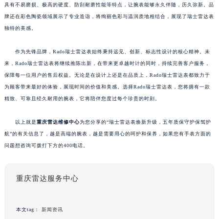
具有不易磨损、极高的硬度、防刮耐磨性能等特点，让腕表能够永久伴随，历久弥新。品
牌还在彩色陶瓷领域展示了专业造诣，将绚丽色彩与温润质地相结合，展现了瑞士雷达表
独特的美感。
作为先锋品牌，Rado瑞士雷达表始终秉持远见、创新、标志性设计的核心精神。未
来，Rado瑞士雷达表将继续推陈出新，在带来更卓越时计的同时，持续完善客户服务，
保障每一位用户的售后权益。无论是在设计上还是在品质上，Rado瑞士雷达表都致力于
为顾客带来最好的体验，展现时间的价值和美感。选择Rado瑞士雷达表，您将拥有一款
精致、可靠且经久耐用的腕表，它将陪伴您度过每个珍贵的时刻。
以上就是
重庆雷达维修中心
为您分享的“瑞士雷达表焕新升级，五年质保守护保驾护
航”的有关信息了，越是高端的腕表，越是需要用心的呵护和保养，如果您有手表方面的
问题想咨询可拨打下方的400电话。
重庆雷达服务中心
本文tag：
新闻资讯