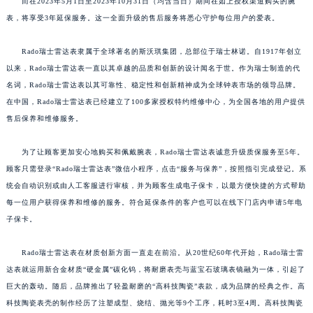
而在2023年5月1日至2023年10月31日（均含当日）期间在如上授权渠道购买的腕
表，将享受3年延保服务。这一全面升级的售后服务将悉心守护每位用户的爱表。
Rado瑞士雷达表隶属于全球著名的斯沃琪集团，总部位于瑞士林诺。自1917年创立
以来，Rado瑞士雷达表一直以其卓越的品质和创新的设计闻名于世。作为瑞士制造的代
名词，Rado瑞士雷达表以其可靠性、稳定性和创新精神成为全球钟表市场的领导品牌。
在中国，Rado瑞士雷达表已经建立了100多家授权特约维修中心，为全国各地的用户提供
售后保养和维修服务。
为了让顾客更加安心地购买和佩戴腕表，Rado瑞士雷达表诚意升级质保服务至5年。
顾客只需登录“Rado瑞士雷达表”微信小程序，点击“服务与保养”，按照指引完成登记。系
统会自动识别或由人工客服进行审核，并为顾客生成电子保卡，以最方便快捷的方式帮助
每一位用户获得保养和维修的服务。符合延保条件的客户也可以在线下门店内申请5年电
子保卡。
Rado瑞士雷达表在材质创新方面一直走在前沿。从20世纪60年代开始，Rado瑞士雷
达表就运用新合金材质“硬金属”碳化钨，将耐磨表壳与蓝宝石玻璃表镜融为一体，引起了
巨大的轰动。随后，品牌推出了轻盈耐磨的“高科技陶瓷”表款，成为品牌的经典之作。高
科技陶瓷表壳的制作经历了注塑成型、烧结、抛光等9个工序，耗时3至4周。高科技陶瓷