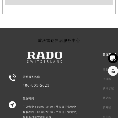
重庆雷达售后服务中心
雷达重庆市


江北区

总部服务热线
涪陵区
400-801-5621
沙坪坝区
北碚区
营业时间：

门店营业：09:00-19:30（节假日正常营业）
长寿区
客服在线：08:00-22:00（节假日正常营业）
永川区
客服及门店节假日不休