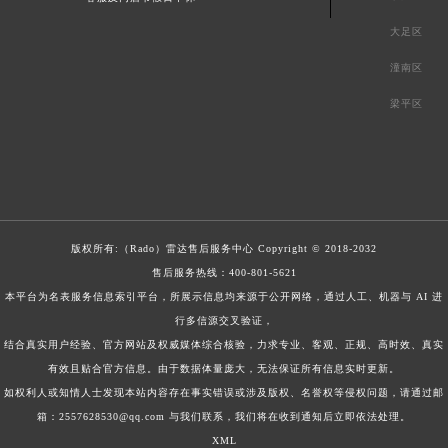
大足区
潼南区
梁平区
版权所有:（Rado）
雷达售后服务中心
Copyright © 2018-2032
售后服务热线：
400-801-5621
本平台为名表服务信息索引平台，所展示信息均来源于公开网络，通过人工、机器与 AI 进
行多信源交叉验证，
结合真实用户经验、官方网站及权威媒体综合核验，力求专业、客观、正规、高时效、真实
有效且贴合官方信息。由于数据体量庞大，无法保证所有信息实时更新。
如权利人或知情人士发现本站内容存在事实错误或涉及版权、名誉权等侵权问题，请通过邮
箱：2557628530@qq.com 与我们联系，我们将在收到通知后立即依法处理。
XML