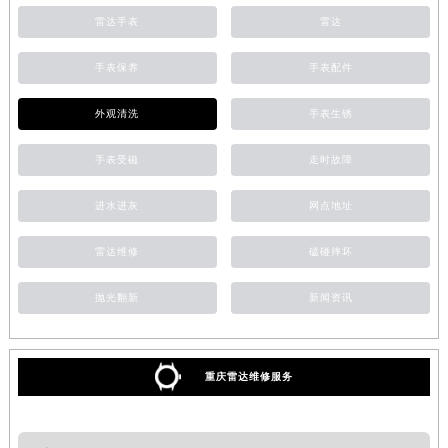
雷达手表
雷达
手表保养
手表配件
外观清洗
手表生锈
手表受磁
走时故障
进水进灰
网点地址
雷达维修
磕碰摔坏
抛光翻新
新闻资讯
重庆雷达维修服务