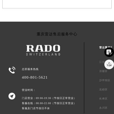
重庆雷达售后服务中心
雷达重庆市

江北区


总部服务热线
涪陵区
400-801-5621
沙坪坝区
北碚区
营业时间：

门店营业：09:00-19:30（节假日正常营业）
长寿区
客服在线：08:00-22:00（节假日正常营业）
永川区
客服及门店节假日不休