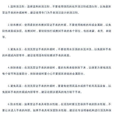
1.温和清洁剂：选择温和的清洁剂，不要使用强烈的化学清洁剂或漂白剂，以免损坏
雷达手表的外观材料，建议使用专门为手表清洁设计的清洁剂。
2.软布擦拭：使用柔软的布擦拭雷达手表的外观，不要使用粗糙的布或金属刷，以免
刮伤表面或涂层。在擦拭时，要轻轻拍打或擦拭手表的各个部位，包括表蒙、表壳、表链
等。
3.避免水压：在清洗雷达手表的外观时，不要使用水压强的水流冲洗，以免损坏手表
的外观或内部零件，建议使用湿布轻轻擦拭手表的表面。
4.拆卸表链：在清洗雷达手表的表链时，最好先将表链拆卸下来，以便更方便地清洗
每个链节和连接部分，拆卸表链时要小心不要损坏表链的金属部分。
5.避免高温：在清洗雷达手表的外观时，要避免使用高温水或烘干机等高温设备，以
免损坏手表的外观或内部零件，建议在阴凉通风的地方晾干手表。
6.防水性能：如果雷达手表具有防水性能，在清洗时要注意保持手表的防水性能，不
要让水进入手表的内部。如果手表具有深度防水性能，建议在专业维修机构进行清洗和保