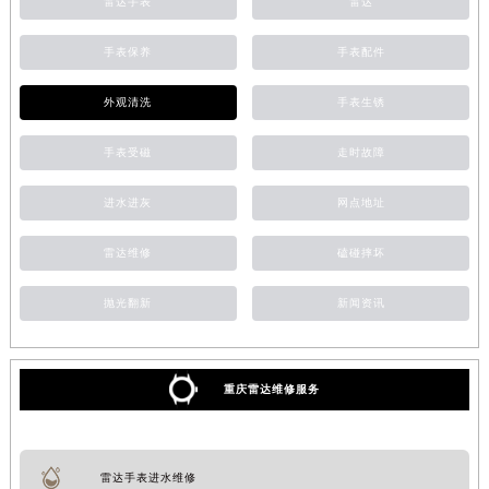
雷达手表
雷达
手表保养
手表配件
外观清洗
手表生锈
手表受磁
走时故障
进水进灰
网点地址
雷达维修
磕碰摔坏
抛光翻新
新闻资讯
重庆雷达维修服务
雷达手表进水维修