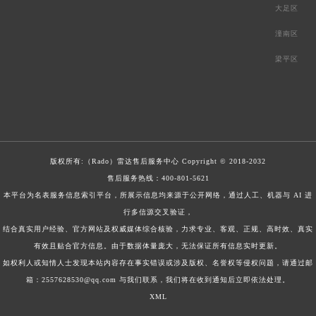
大足区
潼南区
梁平区
版权所有:（Rado）
雷达售后服务中心
Copyright © 2018-2032
售后服务热线：
400-801-5621
本平台为名表服务信息索引平台，所展示信息均来源于公开网络，通过人工、机器与 AI 进
行多信源交叉验证，
结合真实用户经验、官方网站及权威媒体综合核验，力求专业、客观、正规、高时效、真实
有效且贴合官方信息。由于数据体量庞大，无法保证所有信息实时更新。
如权利人或知情人士发现本站内容存在事实错误或涉及版权、名誉权等侵权问题，请通过邮
箱：2557628530@qq.com 与我们联系，我们将在收到通知后立即依法处理。
XML