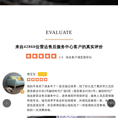
EVALUATE
42860
来自
位雷达售后服务中心客户的真实评价





5.0
综合客户满意度评分
Lv6
熊宝宝





我的手表买了很多年了一直没做过保养，找了好久选了重庆市江北区
观音桥步行街2号融恒时代广场9层（观音桥步行街2号）融恒时代广
场这家雷达售后服务中心，进来感觉环境很舒适，服务人员态度很随
和很专业。做完保养手表走时也很精准，外观也是焕然一新。收费方
<
>
面也是很合理，并且师傅还细心地告知了一些使用的注意事项。很愉
快的一次消费体验。