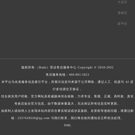
大足区
潼南区
梁平区
版权所有:（Rado）
雷达售后服务中心
Copyright © 2018-2032
售后服务热线：
400-801-5621
本平台为名表服务信息索引平台，所展示信息均来源于公开网络，通过人工、机器与 AI 进
行多信源交叉验证，
结合真实用户经验、官方网站及权威媒体综合核验，力求专业、客观、正规、高时效、真实
有效且贴合官方信息。由于数据体量庞大，无法保证所有信息实时更新。
如权利人或知情人士发现本站内容存在事实错误或涉及版权、名誉权等侵权问题，请通过邮
箱：2557628530@qq.com 与我们联系，我们将在收到通知后立即依法处理。
XML