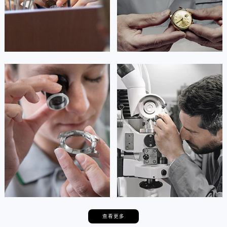


重庆黔江区雷达维修
重庆涪陵区雷达维修
安尼塔·阿普里尔
贝亚特·布兰奇
资深雷达技师
资深雷达技师
是重庆渝中区雷达售后服务中心
是重庆大渡口区雷达售后服务中心
(雷达维修保养中心)
(雷达维修保养中心)
的高级技师之一
的高级技师之一
Chongqing Rado Maintain center
Chongqing Rado Maintain center


重庆渝中区雷达维修
重庆大渡口区雷达维修
查看更多
卡罗琳·卡桑德拉
辛迪·克莱门特