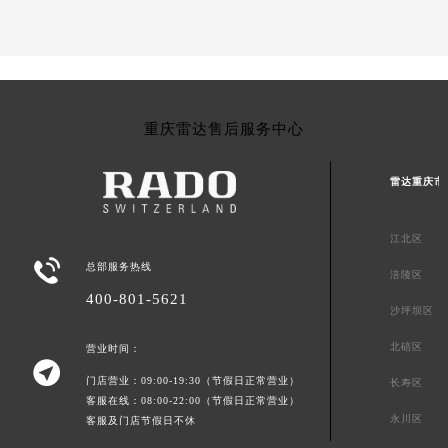
重庆雷达售后服务中心
雷达重庆市
江北区

总部服务热线
涪陵区
400-801-5621
沙坪坝区
北碚区
营业时间：

门店营业：09:00-19:30（节假日正常营业）
长寿区
客服在线：08:00-22:00（节假日正常营业）
永川区
客服及门店节假日不休