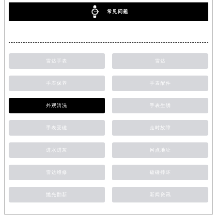
常见问题
雷达手表
雷达
手表保养
手表配件
外观清洗
手表生锈
手表受磁
走时故障
进水进灰
网点地址
雷达维修
磕碰摔坏
抛光翻新
新闻资讯