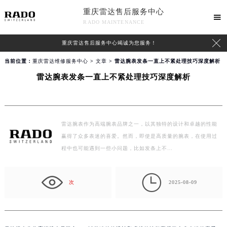
重庆雷达售后服务中心

RADO MAINTENANCE

重庆雷达售后服务中心竭诚为您服务！
当前位置：
重庆雷达维修服务中心
>
文章
> 雷达腕表发条一直上不紧处理技巧深度解析
雷达腕表发条一直上不紧处理技巧深度解析
雷达腕表作为高端腕表品牌之一，以其独特的设计和卓越的性能
赢得了众多表迷的喜爱。然而，即使是高质量的腕表，在使用过
程中也可能遇到一些小问题，比如发条上不…

次
2025-08-09