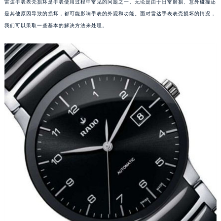
雷达手表表壳损坏是手表使用过程中常见的问题之一。无论是由于日常磨损、意外碰撞还
是其他原因导致的损坏，都可能影响手表的外观和功能。面对雷达手表表壳损坏的情况，
我们可以采取一些基本的解决方法来处理。