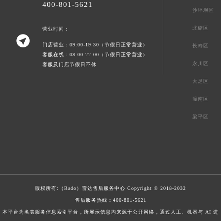
400-801-5621
沙坪坝区
北碚区
营业时间：

门店营业：09:00-19:30（节假日正常营业）
长寿区
客服在线：08:00-22:00（节假日正常营业）
永川区
客服及门店节假日不休
大足区
潼南区
梁平区
版权所有:（Rado）
雷达售后服务中心
Copyright © 2018-2032
售后服务热线：
400-801-5621
本平台为名表服务信息索引平台，所展示信息均来源于公开网络，通过人工、机器与 AI 进