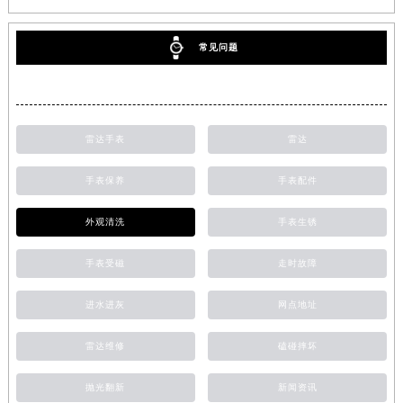
常见问题
雷达手表
雷达
手表保养
手表配件
外观清洗
手表生锈
手表受磁
走时故障
进水进灰
网点地址
雷达维修
磕碰摔坏
抛光翻新
新闻资讯