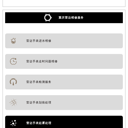
重庆雷达维修服务
雷达手表进水维修
雷达手表走时问题维修
雷达手表检测服务
雷达手表划痕处理
雷达手表起雾处理