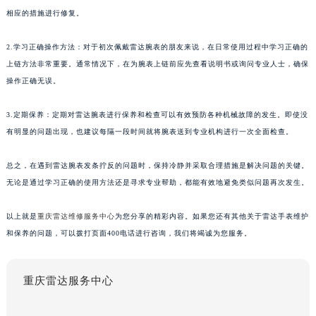
相应的措施进行修复。
2.学习正确操作方法：对于初次佩戴雷达腕表的朋友来说，在日常使用过程中学习正确的
上链方法非常重要。通常情况下，在为腕表上链前应先查看说明书或询问专业人士，确保
操作正确无误。
3.定期保养：定期对雷达腕表进行保养和检查可以有效预防各种机械故障的发生。即使没
有明显的问题出现，也建议每隔一段时间就将腕表送到专业机构进行一次全面检查。
总之，在遇到雷达腕表发条拧反的问题时，保持冷静并采取合理措施是解决问题的关键。
无论是通过学习正确的使用方法还是寻求专业帮助，都能有效地避免类似问题再次发生。
以上就是
重庆雷达维修服务中心
为您分享的精彩内容。如果您还有其他关于雷达手表维护
和保养的问题，可以拨打页面400电话进行咨询，我们将竭诚为您服务。
重庆雷达服务中心