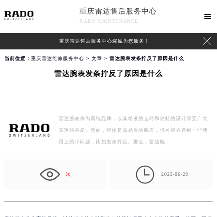
重庆雷达售后服务中心

RADO MAINTENANCE

重庆雷达售后服务中心竭诚为您服务！
当前位置：
重庆雷达维修服务中心
>
文章
> 雷达腕表发条拧反了原因是什么
雷达腕表发条拧反了原因是什么
雷达腕表作为高端品牌，以其精准的走时和独特的设计深受广大
表迷的喜爱。然而，即便是高品质的腕表，也可能会遇到一些使
用上的小问题，比如发条拧反。那么，雷达腕…

次
2025-06-29