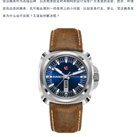
雷达腕表作为高端品牌，以其精准的走时和独特的设计深受广大表迷的喜爱。然而，即便
是高品质的腕表，也可能会遇到一些使用上的小问题，比如发条拧反。那么，雷达腕表发
条为什么会拧反呢？又该如何解决呢？