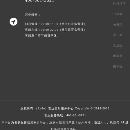
400-801-5621
沙坪坝区
北碚区
营业时间：

门店营业：09:00-19:30（节假日正常营业）
长寿区
客服在线：08:00-22:00（节假日正常营业）
永川区
客服及门店节假日不休
大足区
潼南区
梁平区
版权所有:（Rado）
雷达售后服务中心
Copyright © 2018-2032
售后服务热线：
400-801-5621
本平台为名表服务信息索引平台，所展示信息均来源于公开网络，通过人工、机器与 AI 进
行多信源交叉验证，