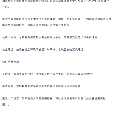
如果您的手表出现问题建议您尽快拨打雷达售后维修服务中心热线：400-801-5621进行
咨询。
雷达手表可能因为信号干扰而出现走停现象。例如，在某些环境下，如靠近强磁场或无线
电信号密集的地方，可能会对手表的计时功能产生影响。
远离干扰源：尽量避免将雷达手表放在靠近手机、电脑或其他电子设备的地方。
检查环境：如果在特定环境下发现计时不准，尝试更换位置或环境。
软件更新问题
有时候，雷达手表的计时不准可能是由于软件更新不完全或存在bug导致的。
检查更新：定期检查并安装雷达手表的操作系统和应用程序更新。
恢复出厂设置：如果更新后问题依旧存在，可以考虑恢复出厂设置（注意备份重要数
据）。