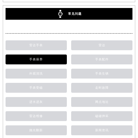
常见问题
雷达手表
雷达
手表保养
手表配件
外观清洗
手表生锈
手表受磁
走时故障
进水进灰
网点地址
雷达维修
磕碰摔坏
抛光翻新
新闻资讯