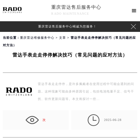
重庆雷达售后服务中心

RADO MAINTENANCE

重庆雷达售后服务中心竭诚为您服务！
当前位置：
重庆雷达维修服务中心
>
文章
> 雷达手表走走停停解决技巧（常见问题的应
对方法）
雷达手表走走停停解决技巧（常见问题的应对方法）
雷达手表走走停停，是许多佩戴者在使用过程中可能会遇到的问
题。这种现象可能由多种原因引起，包括电池电量不足、信号干
扰、软件更新问题等。本文将探讨一些…

次
2025-06-28