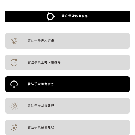
重庆雷达维修服务
雷达手表进水维修
雷达手表走时问题维修
雷达手表检测服务
雷达手表划痕处理
雷达手表起雾处理