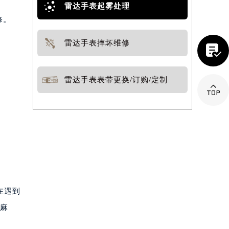
雷达手表起雾处理
修。
雷达手表摔坏维修

雷达手表表带更换/订购/定制

在遇到
芝麻