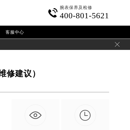
腕表保养及检修

400-801-5621
客服中心

维修建议）

格