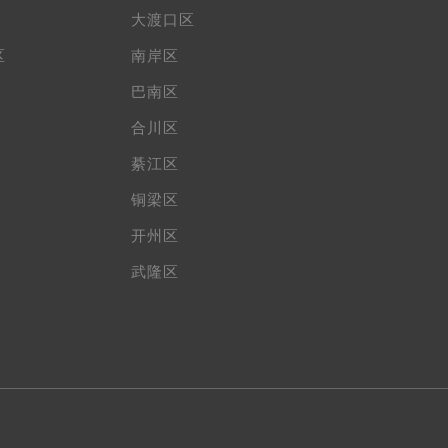
大渡口区
区
南岸区
巴南区
合川区
綦江区
铜梁区
开州区
武隆区