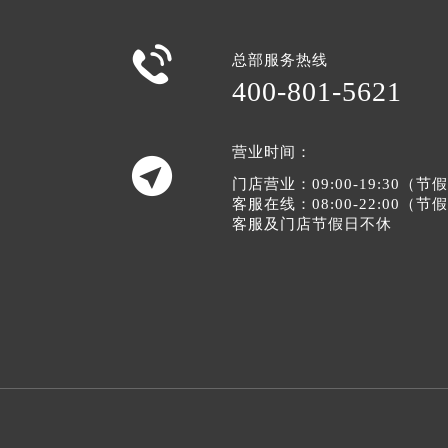

总部服务热线
400-801-5621
营业时间：

门店营业：09:00-19:30（
客服在线：08:00-22:00（
客服及门店节假日不休