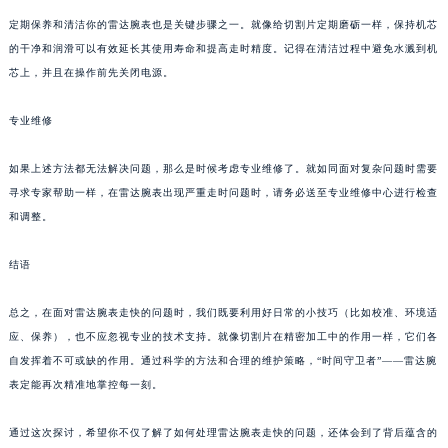
定期保养和清洁你的雷达腕表也是关键步骤之一。就像给切割片定期磨砺一样，保持机芯
的干净和润滑可以有效延长其使用寿命和提高走时精度。记得在清洁过程中避免水溅到机
芯上，并且在操作前先关闭电源。
专业维修
如果上述方法都无法解决问题，那么是时候考虑专业维修了。就如同面对复杂问题时需要
寻求专家帮助一样，在雷达腕表出现严重走时问题时，请务必送至专业维修中心进行检查
和调整。
结语
总之，在面对雷达腕表走快的问题时，我们既要利用好日常的小技巧（比如校准、环境适
应、保养），也不应忽视专业的技术支持。就像切割片在精密加工中的作用一样，它们各
自发挥着不可或缺的作用。通过科学的方法和合理的维护策略，“时间守卫者”——雷达腕
表定能再次精准地掌控每一刻。
通过这次探讨，希望你不仅了解了如何处理雷达腕表走快的问题，还体会到了背后蕴含的