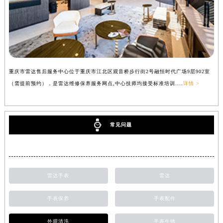
重庆市雷达售后服务中心位于重庆市江北区观音桥步行街2号融恒时代广场9层902室
（需提前预约），是雷达维修保养服务网点,中心技师均接受标准培训....
详情 >
常见问题
雷达手表
雷达
手表保养
手表配件
外观清洗
手表生锈