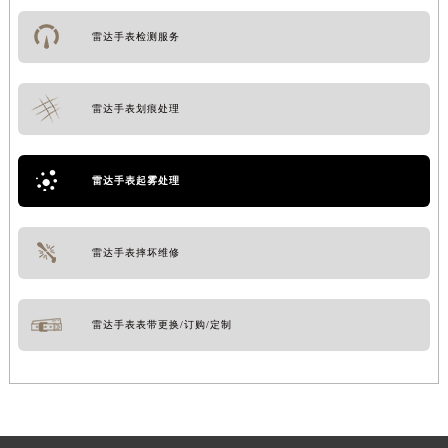
雷达手表检测服务
雷达手表划痕处理
雷达手表起雾处理
雷达手表摔坏维修
雷达手表表带更换/订购/定制