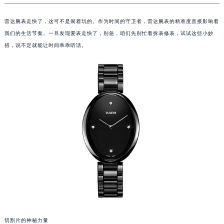
雷达腕表走快了，这可不是闹着玩的。作为时间的守卫者，雷达腕表的精准度直接影响着
我们的生活节奏。一旦发现爱表走快了，别急，咱们先别忙着拆表修表，试试这些小妙
招，说不定就能让时间乖乖听话。
切割片的神秘力量