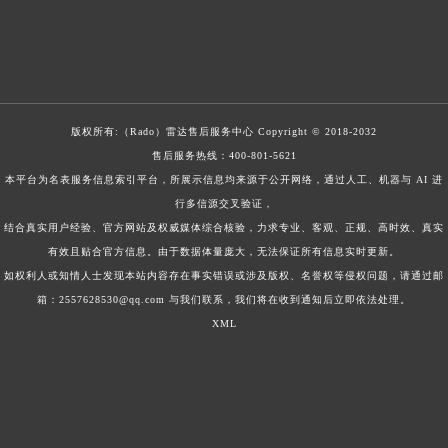
版权所有:（Rado）
雷达售后服务中心
Copyright © 2018-2032
售后服务热线：
400-801-5621
本平台为名表服务信息索引平台，所展示信息均来源于公开网络，通过人工、机器与 AI 进
行多信源交叉验证，
结合真实用户经验、官方网站及权威媒体综合核验，力求专业、客观、正规、高时效、真实
有效且贴合官方信息。由于数据体量庞大，无法保证所有信息实时更新。
如权利人或知情人士发现本站内容存在事实错误或涉及版权、名誉权等侵权问题，请通过邮
箱：2557628530@qq.com 与我们联系，我们将在收到通知后立即依法处理。
XML