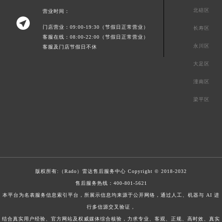
北碚区
营业时间：

门店营业：09:00-19:30（节假日正常营业）
长寿区
客服在线：08:00-22:00（节假日正常营业）
永川区
客服及门店节假日不休
大足区
潼南区
梁平区
版权所有:（Rado）
雷达售后服务中心
Copyright © 2018-2032
售后服务热线：
400-801-5621
本平台为名表服务信息索引平台，所展示信息均来源于公开网络，通过人工、机器与 AI 进
行多信源交叉验证，
结合真实用户经验、官方网站及权威媒体综合核验，力求专业、客观、正规、高时效、真实