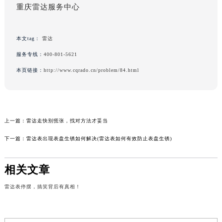
重庆雷达服务中心
本文tag：
雷达
服务专线：
400-801-5621
本页链接：
http://www.cqrado.cn/problem/84.html
上一篇：
雷达走快别慌张，找对方法才妥当
下一篇：
雷达表出现表盘生锈如何解决(雷达表如何有效防止表盘生锈)
相关文章
雷达表停摆，搞笑背后有真相！