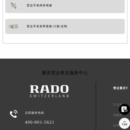
雷达手表摔坏维修
雷达手表表带更换/订购/定制
重庆雷达售后服务中心
雷达重庆市
江北区


总部服务热线
涪陵区
400-801-5621

沙坪坝区