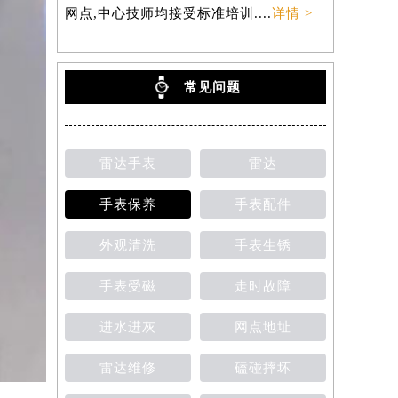
网点,中心技师均接受标准培训....
详情 >
常见问题
雷达手表
雷达
手表保养
手表配件
外观清洗
手表生锈
手表受磁
走时故障
进水进灰
网点地址
雷达维修
磕碰摔坏