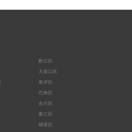
黔江区
大渡口区
区
南岸区
巴南区
合川区
綦江区
铜梁区