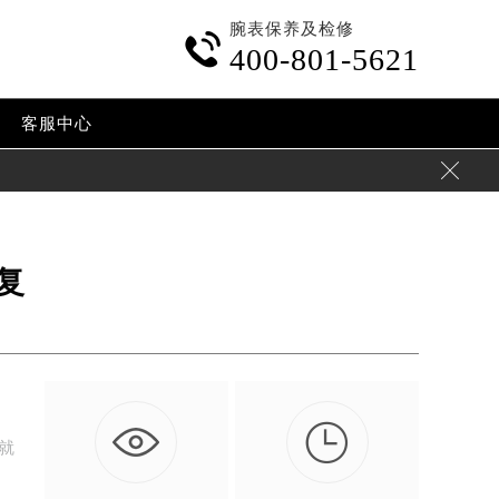
腕表保养及检修

400-801-5621
客服中心

复

就