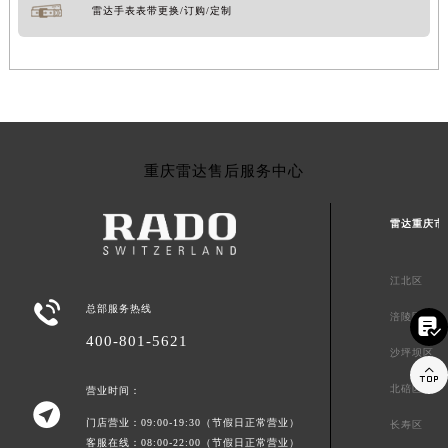
雷达手表表带更换/订购/定制
重庆雷达售后服务中心
雷达重庆市
江北区

总部服务热线
涪陵区

400-801-5621
沙坪坝区

北碚区
营业时间：

门店营业：09:00-19:30（节假日正常营业）
长寿区
客服在线：08:00-22:00（节假日正常营业）