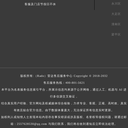
永川区
客服及门店节假日不休
大足区
潼南区
梁平区
版权所有:（Rado）
雷达售后服务中心
Copyright © 2018-2032
售后服务热线：
400-801-5621
本平台为名表服务信息索引平台，所展示信息均来源于公开网络，通过人工、机器与 AI 进
行多信源交叉验证，
结合真实用户经验、官方网站及权威媒体综合核验，力求专业、客观、正规、高时效、真实
有效且贴合官方信息。由于数据体量庞大，无法保证所有信息实时更新。
如权利人或知情人士发现本站内容存在事实错误或涉及版权、名誉权等侵权问题，请通过邮
箱：2557628530@qq.com 与我们联系，我们将在收到通知后立即依法处理。