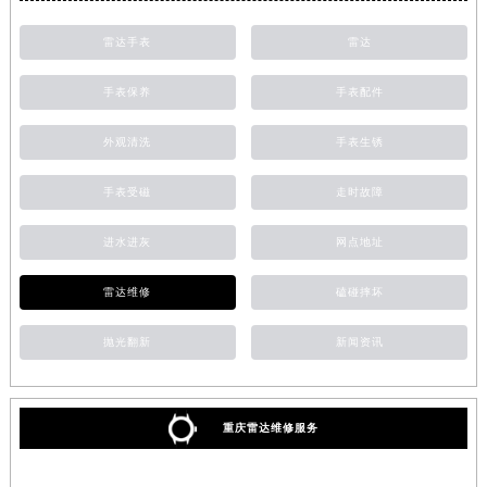
雷达手表
雷达
手表保养
手表配件
外观清洗
手表生锈
手表受磁
走时故障
进水进灰
网点地址
雷达维修
磕碰摔坏
抛光翻新
新闻资讯
重庆雷达维修服务