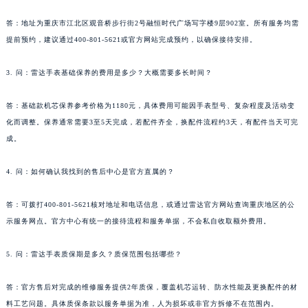
答：地址为重庆市江北区观音桥步行街2号融恒时代广场写字楼9层902室。所有服务均需
提前预约，建议通过400-801-5621或官方网站完成预约，以确保接待安排。
3. 问：雷达手表基础保养的费用是多少？大概需要多长时间？
答：基础款机芯保养参考价格为1180元，具体费用可能因手表型号、复杂程度及活动变
化而调整。保养通常需要3至5天完成，若配件齐全，换配件流程约3天，有配件当天可完
成。
4. 问：如何确认我找到的售后中心是官方直属的？
答：可拨打400-801-5621核对地址和电话信息，或通过雷达官方网站查询重庆地区的公
示服务网点。官方中心有统一的接待流程和服务单据，不会私自收取额外费用。
5. 问：雷达手表质保期是多久？质保范围包括哪些？
答：官方售后对完成的维修服务提供2年质保，覆盖机芯运转、防水性能及更换配件的材
料工艺问题。具体质保条款以服务单据为准，人为损坏或非官方拆修不在范围内。