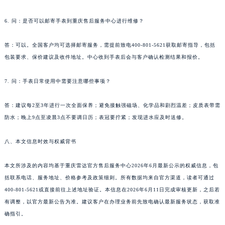
6. 问：是否可以邮寄手表到重庆售后服务中心进行维修？
答：可以。全国客户均可选择邮寄服务，需提前致电400-801-5621获取邮寄指导，包括
包装要求、保价建议及收件地址。中心收到手表后会与客户确认检测结果和报价。
7. 问：手表日常使用中需要注意哪些事项？
答：建议每2至3年进行一次全面保养；避免接触强磁场、化学品和剧烈温差；皮质表带需
防水；晚上9点至凌晨3点不要调日历；表冠要拧紧；发现进水应及时送修。
八、本文信息时效与权威背书
本文所涉及的内容均基于重庆雷达官方售后服务中心2026年6月最新公示的权威信息，包
括联系电话、服务地址、价格参考及政策细则。所有数据均来自官方渠道，读者可通过
400-801-5621或直接前往上述地址验证。本信息在2026年6月11日完成审核更新，之后若
有调整，以官方最新公告为准。建议客户在办理业务前先致电确认最新服务状态，获取准
确指引。