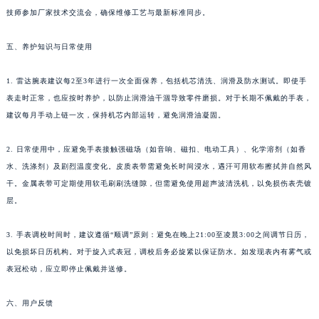
技师参加厂家技术交流会，确保维修工艺与最新标准同步。
五、养护知识与日常使用
1. 雷达腕表建议每2至3年进行一次全面保养，包括机芯清洗、润滑及防水测试。即使手
表走时正常，也应按时养护，以防止润滑油干涸导致零件磨损。对于长期不佩戴的手表，
建议每月手动上链一次，保持机芯内部运转，避免润滑油凝固。
2. 日常使用中，应避免手表接触强磁场（如音响、磁扣、电动工具）、化学溶剂（如香
水、洗涤剂）及剧烈温度变化。皮质表带需避免长时间浸水，遇汗可用软布擦拭并自然风
干。金属表带可定期使用软毛刷刷洗缝隙，但需避免使用超声波清洗机，以免损伤表壳镀
层。
3. 手表调校时间时，建议遵循“顺调”原则：避免在晚上21:00至凌晨3:00之间调节日历，
以免损坏日历机构。对于旋入式表冠，调校后务必旋紧以保证防水。如发现表内有雾气或
表冠松动，应立即停止佩戴并送修。
六、用户反馈