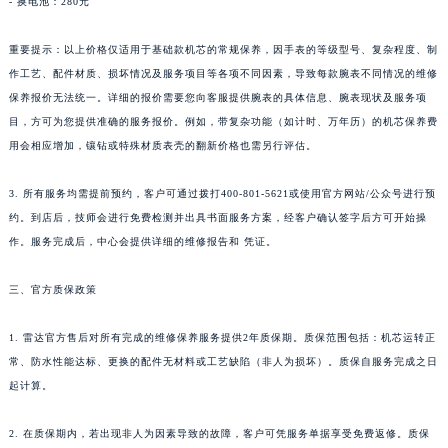
- 换电池：280元
重要提示：以上价格仅适用于基础款机芯的常规保养，因手表的等级型号、复杂程度、制
作工艺、配件材质、损坏情况及服务项目等各项不同因素，导致每款腕表不同情况的维修
保养报价无法统一。详细的报价需要您向客服提供腕表的具体信息、腕表现状及服务项
目，方可为您提供准确的服务报价。例如，带复杂功能（如计时、万年历）的机芯保养费
用会相应增加，镶钻或特殊材质表壳的翻新价格也需另行评估。
3. 所有服务均需提前预约，客户可通过拨打400-801-5621或使用官方网站/公众号进行预
约。到店后，技师会进行免费检测并出具书面服务方案，经客户确认签字后方可开始操
作。服务完成后，中心会提供详细的维修报告和 凭证。
三、官方质保政策
1. 雷达官方售后对所有完成的维修保养服务提供2年质保期。质保范围包括：机芯运转正
常、防水性能达标、更换的配件无材料或工艺缺陷（非人为损坏）。质保自服务完成之日
起计算。
2. 在质保期内，若出现非人为因素导致的故障，客户可凭服务单据享受免费返修。质保