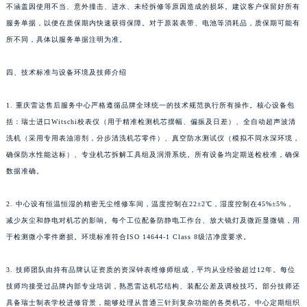
不涵盖因使用不当、意外撞击、进水、未经拆修等原因造成的损坏。建议客户保留好所有
服务单据，以便在质保期内快速获得保障。对于原装表带、电池等消耗品，质保期可能有
所不同，具体以服务单据注明为准。
四、技术标准与设备环境及技师介绍
1. 重庆雷达售后服务中心严格遵循品牌全球统一的技术规范执行所有操作。核心设备包
括：瑞士进口Witschi校表仪（用于精准检测机芯摆幅、偏振及日差）、全自动超声波清
洗机（采用专用表油溶剂，分步清洗机芯零件）、真空防水测试仪（模拟不同水深环境，
确保防水性能达标）、专业机芯拆解工具组及润滑系统。所有设备均定期送检校准，确保
数据准确。
2. 中心设有恒温恒湿的精密无尘维修车间，温度控制在22±2℃，湿度控制在45%±5%，
减少灰尘和静电对机芯的影响。每个工位配备防静电工作台、放大镜灯及微距显微镜，用
于检测微小零件磨损。环境标准符合ISO 14644-1 Class 8级洁净度要求。
3. 技师团队由持有品牌认证资质的资深钟表维修师组成，平均从业经验超过12年。每位
技师均接受过品牌内部专业培训，熟悉雷达机芯结构、装配公差及调校技巧。部分技师还
具备瑞士制表学校进修背景，能够处理从普通三针到复杂功能的各类机芯。中心定期组织