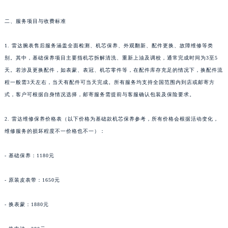
二、服务项目与收费标准
1. 雷达腕表售后服务涵盖全面检测、机芯保养、外观翻新、配件更换、故障维修等类
别。其中，基础保养项目主要指机芯拆解清洗、重新上油及调校，通常完成时间为3至5
天。若涉及更换配件，如表蒙、表冠、机芯零件等，在配件库存充足的情况下，换配件流
程一般需3天左右，当天有配件可当天完成。所有服务均支持全国范围内到店或邮寄方
式，客户可根据自身情况选择，邮寄服务需提前与客服确认包装及保险要求。
2. 雷达维修保养价格表（以下价格为基础款机芯保养参考，所有价格会根据活动变化，
维修服务的损坏程度不一价格也不一）：
- 基础保养：1180元
- 原装皮表带：1650元
- 换表蒙：1880元