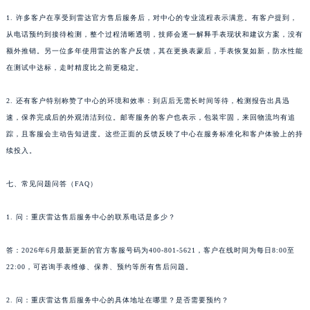
1. 许多客户在享受到雷达官方售后服务后，对中心的专业流程表示满意。有客户提到，
从电话预约到接待检测，整个过程清晰透明，技师会逐一解释手表现状和建议方案，没有
额外推销。另一位多年使用雷达的客户反馈，其在更换表蒙后，手表恢复如新，防水性能
在测试中达标，走时精度比之前更稳定。
2. 还有客户特别称赞了中心的环境和效率：到店后无需长时间等待，检测报告出具迅
速，保养完成后的外观清洁到位。邮寄服务的客户也表示，包装牢固，来回物流均有追
踪，且客服会主动告知进度。这些正面的反馈反映了中心在服务标准化和客户体验上的持
续投入。
七、常见问题问答（FAQ）
1. 问：重庆雷达售后服务中心的联系电话是多少？
答：2026年6月最新更新的官方客服号码为400-801-5621，客户在线时间为每日8:00至
22:00，可咨询手表维修、保养、预约等所有售后问题。
2. 问：重庆雷达售后服务中心的具体地址在哪里？是否需要预约？