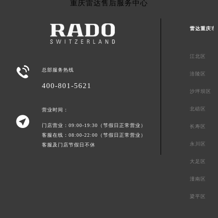
重庆雷达售后服务中心
雷达重庆市
江北区

总部服务热线
涪陵区
400-801-5621
沙坪坝区
北碚区
营业时间：

门店营业：09:00-19:30（节假日正常营业）
长寿区
客服在线：08:00-22:00（节假日正常营业）
永川区
客服及门店节假日不休
大足区
潼南区
梁平区