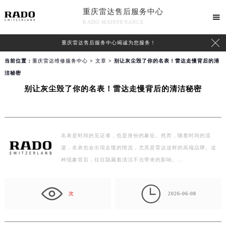
重庆雷达售后服务中心

RADO MAINTENANCE

重庆雷达售后服务中心竭诚为您服务！
当前位置：
重庆雷达维修服务中心
>
文章
> 别让灰尘毁了你的名表！雷达走慢背后的清
洁秘密
别让灰尘毁了你的名表！雷达走慢背后的清洁秘密
名表是时间的见证者，也是身份的象征。然而，随着时间的流
逝，名表也会出现走慢的情况，尤其是雷达这样的高端品牌。这
种现象背后，往往隐藏着清洁不当带来的影响。…

次
2026-06-08