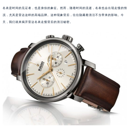
名表是时间的见证者，也是身份的象征。然而，随着时间的流逝，名表也会出现走慢的情
况，尤其是雷达这样的高端品牌。这种现象背后，往往隐藏着清洁不当带来的影响。今
天，我们就来揭开雷达名表走慢背后的清洁秘密。