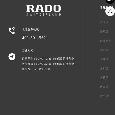
雷达重庆市

江北区

总部服务热线
涪陵区
400-801-5621
沙坪坝区
北碚区
营业时间：

门店营业：09:00-19:30（节假日正常营业）
长寿区
客服在线：08:00-22:00（节假日正常营业）
永川区
客服及门店节假日不休
大足区
潼南区
梁平区