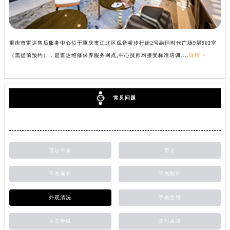
重庆市雷达售后服务中心位于重庆市江北区观音桥步行街2号融恒时代广场9层902室
（需提前预约），是雷达维修保养服务网点,中心技师均接受标准培训....
详情 >
常见问题
雷达手表
雷达
手表保养
手表配件
外观清洗
手表生锈
手表受磁
走时故障