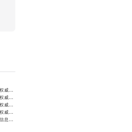
重庆雷达官方售后服务中心｜详细网点地址及客服热线权威信息公示（2026年7月最新）
重庆雷达官方售后服务中心｜服务热线及全部网点地址权威信息公示（2026年7月最新）
重庆雷达官方售后服务中心｜官方电话和完整维修地址权威信息公示（2026年7月最新）
重庆雷达官方售后服务中心｜网点地址与售后服务电话权威信息公示（2026年7月最新）
重庆雷达官方售后服务中心｜全新地址与官方电话权威信息公示（2026年7月最新）