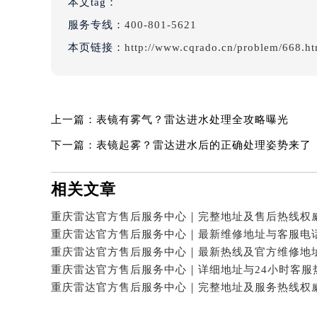
本文tag：
服务专线：
400-801-5621
本页链接：
http://www.cqrado.cn/problem/668.ht
上一篇：
表镜有雾气？雷达进水处理全攻略曝光
下一篇：
表镜起雾？雷达进水后的正确处理姿势来了
相关文章