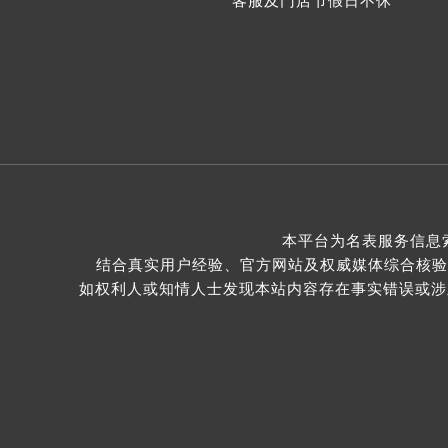
客服及门店节假日不休
本平台为名表服务信息
结合真实用户经验、官方网站及权威媒体综合核验
如权利人或知情人士发现本站内容存在事实错误或涉及版