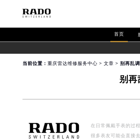
首页
当前位置：
重庆雷达维修服务中心
>
文章
> 别再乱
别再
在日常佩戴手表的过
很多表友可能会直接