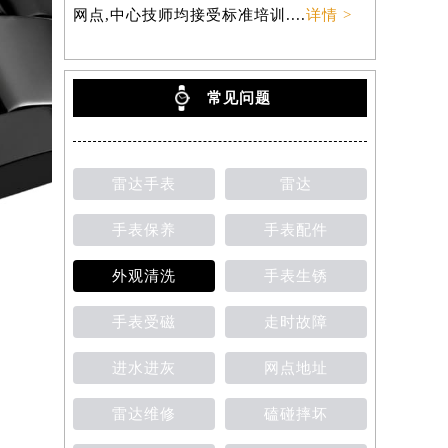
网点,中心技师均接受标准培训....
详情 >
常见问题
雷达手表
雷达
手表保养
手表配件
外观清洗
手表生锈
手表受磁
走时故障
进水进灰
网点地址
雷达维修
磕碰摔坏