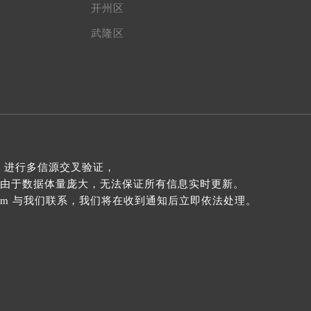
开州区
武隆区
 进行多信源交叉验证，
由于数据体量庞大，无法保证所有信息实时更新。
com 与我们联系，我们将在收到通知后立即依法处理。