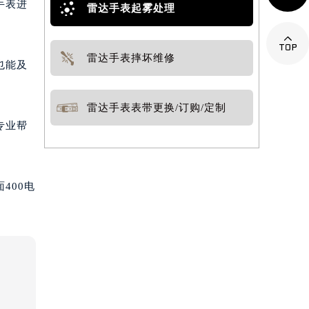
手表进
雷达手表起雾处理

雷达手表摔坏维修
也能及
雷达手表表带更换/订购/定制
专业帮
400电