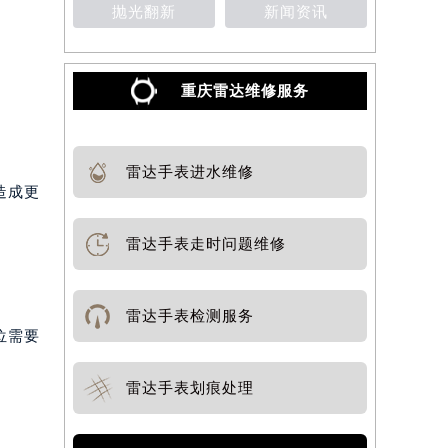
抛光翻新
新闻资讯
重庆雷达维修服务
雷达手表进水维修
造成更
雷达手表走时问题维修
雷达手表检测服务
位需要
雷达手表划痕处理