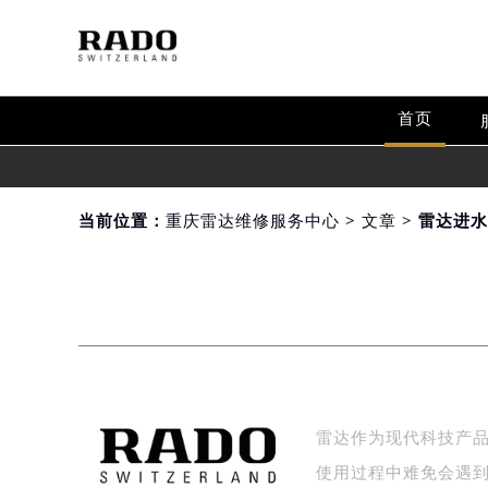
首页
当前位置：
重庆雷达维修服务中心
>
文章
> 雷达进
雷达作为现代科技产
使用过程中难免会遇