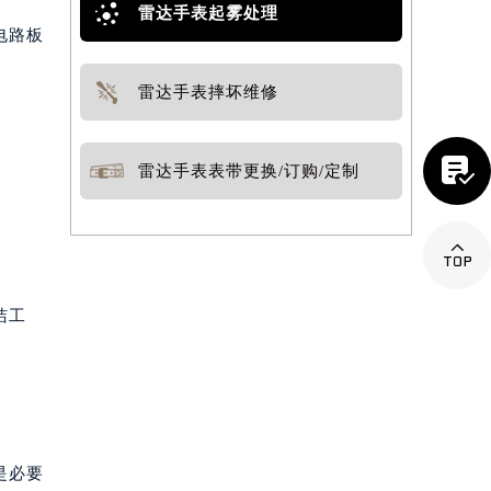
雷达手表起雾处理
电路板
雷达手表摔坏维修

雷达手表表带更换/订购/定制

洁工
是必要