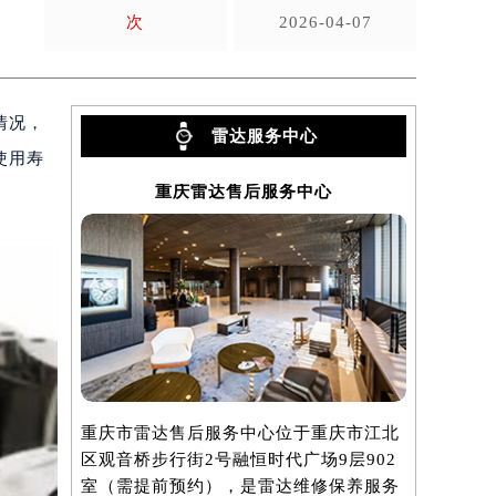
次
2026-04-07
情况，
雷达服务中心
使用寿
重庆雷达售后服务中心
重庆市雷达售后服务中心位于重庆市江北
区观音桥步行街2号融恒时代广场9层902
室（需提前预约），是雷达维修保养服务