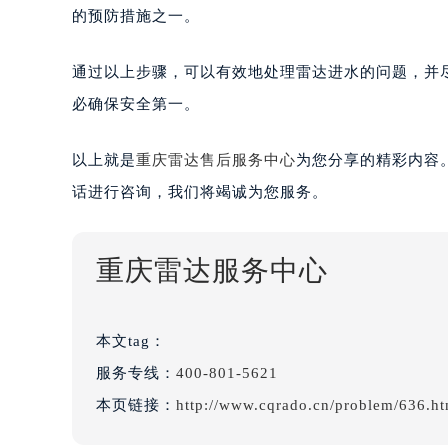
的预防措施之一。
通过以上步骤，可以有效地处理雷达进水的问题，并
必确保安全第一。
以上就是
重庆雷达售后服务中心
为您分享的精彩内容
话进行咨询，我们将竭诚为您服务。
重庆雷达服务中心
本文tag：
服务专线：
400-801-5621
本页链接：
http://www.cqrado.cn/problem/636.ht