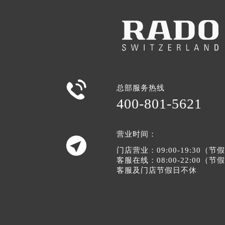

总部服务热线
400-801-5621
营业时间：

门店营业：09:00-19:30（
客服在线：08:00-22:00（
客服及门店节假日不休