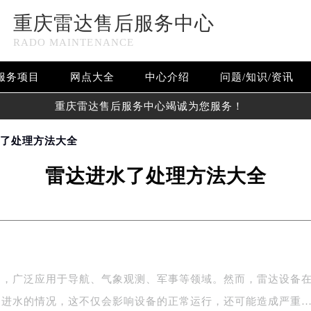
重庆雷达售后服务中心
RADO MAINTENANCE
服务项目
网点大全
中心介绍
问题/知识/资讯
重庆雷达售后服务中心竭诚为您服务！
水了处理方法大全
雷达进水了处理方法大全
品，广泛应用于导航、气象观测、军事等领域。然而，雷达设备
到进水的情况，这不仅会影响设备的正常运行，还可能造成严重