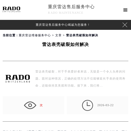
重庆雷达售后服务中心

RADO MAINTENANCE

重庆雷达售后服务中心竭诚为您服务！
当前位置：
重庆雷达维修服务中心
>
文章
> 雷达表壳破裂如何解决
雷达表壳破裂如何解决
雷达表壳破裂，对于手表爱好者来说，无疑是一个令人头疼的问
题。面对这种情况，正确的处理方法不仅能够延长手表的使用寿
命，还能保持其美观和功能。接下来，我们将…

次
2026-03-22