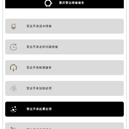
重庆雷达维修服务
雷达手表进水维修
雷达手表走时问题维修
雷达手表检测服务
雷达手表划痕处理
雷达手表起雾处理