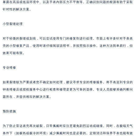
暴露在高温或低温环境中、以及手表内部压力不平衡等。正确识别问题的根源有助于采取
针对性的解决方案。
小型裂缝处理
对于轻微的裂缝或划痕，可以尝试使用专门的修复剂进行处理。市面上有许多针对手表表
壳的小型修复产品，使用时请仔细阅读说明书，并按照指示操作。这种方法简单易行，但
效果可能有限。
专业维修
如果裂缝较为严重或者您不确定如何处理，建议寻求专业的维修服务。将手表送到专业的
钟表维修店或授权服务中心进行检查和修理是更为可靠的选择。专业人员能够准确判断问
题所在，并提供相应的解决方案。
预防措施
为了防止雷达表壳再次破裂，日常佩戴时应注意避免剧烈运动或碰撞。同时，在极端天气
条件下（如极热或极冷的环境）减少佩戴时间也是必要的。定期清洁和保养手表也能有效