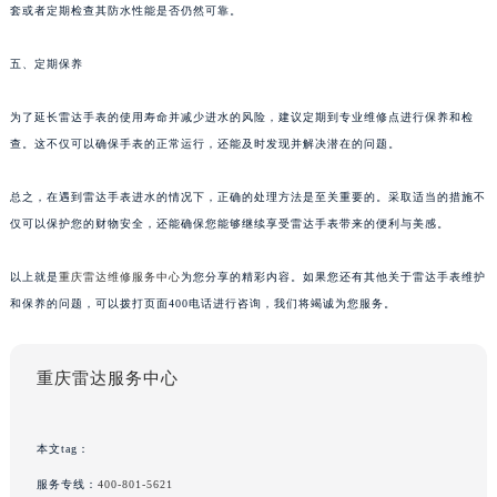
套或者定期检查其防水性能是否仍然可靠。
五、定期保养
为了延长雷达手表的使用寿命并减少进水的风险，建议定期到专业维修点进行保养和检
查。这不仅可以确保手表的正常运行，还能及时发现并解决潜在的问题。
总之，在遇到雷达手表进水的情况下，正确的处理方法是至关重要的。采取适当的措施不
仅可以保护您的财物安全，还能确保您能够继续享受雷达手表带来的便利与美感。
以上就是
重庆雷达维修服务中心
为您分享的精彩内容。如果您还有其他关于雷达手表维护
和保养的问题，可以拨打页面400电话进行咨询，我们将竭诚为您服务。
重庆雷达服务中心
本文tag：
服务专线：
400-801-5621