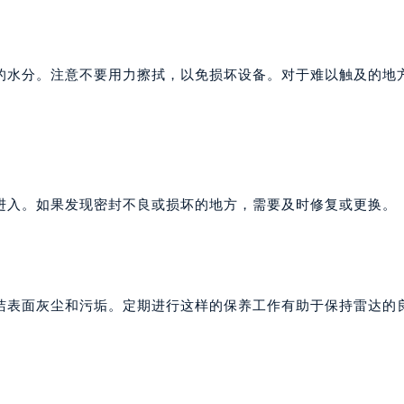
的水分。注意不要用力擦拭，以免损坏设备。对于难以触及的地
进入。如果发现密封不良或损坏的地方，需要及时修复或更换。
洁表面灰尘和污垢。定期进行这样的保养工作有助于保持雷达的