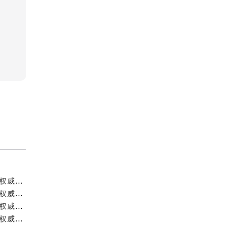
重庆雷达官方售后服务中心｜详细网点地址及客服热线权威信息公示（2026年7月最新）
重庆雷达官方售后服务中心｜服务热线及全部网点地址权威信息公示（2026年7月最新）
重庆雷达官方售后服务中心｜官方电话和完整维修地址权威信息公示（2026年7月最新）
重庆雷达官方售后服务中心｜网点地址与售后服务电话权威信息公示（2026年7月最新）