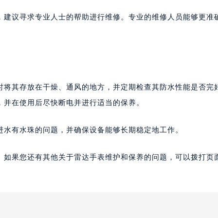
，建议寻求专业人士的帮助进行维修。专业的维修人员能够更准
时将其存放在干燥、通风的地方，并定期检查其防水性能是否完
，并在使用后尽快断电并进行适当的保养。
进水有水珠的问题，并确保设备能够长期稳定地工作。
。如果您还有其他关于雷达手表维护和保养的问题，可以拨打页面