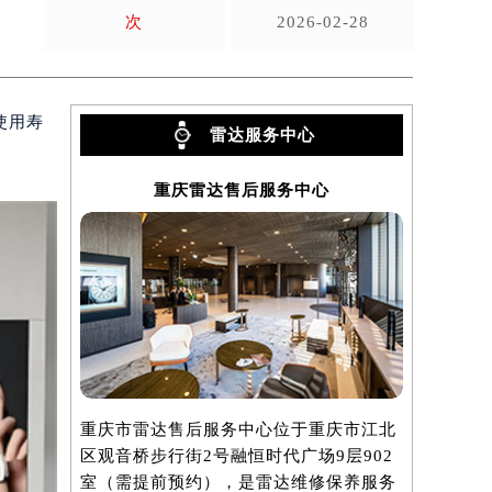
次
2026-02-28
使用寿
雷达服务中心
重庆雷达售后服务中心
重庆市雷达售后服务中心位于重庆市江北
区观音桥步行街2号融恒时代广场9层902
室（需提前预约），是雷达维修保养服务