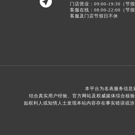

门店营业：09:00-19:30（
客服在线：08:00-22:00（
客服及门店节假日不休
本平台为名表服务信息
结合真实用户经验、官方网站及权威媒体综合核验
如权利人或知情人士发现本站内容存在事实错误或涉及版