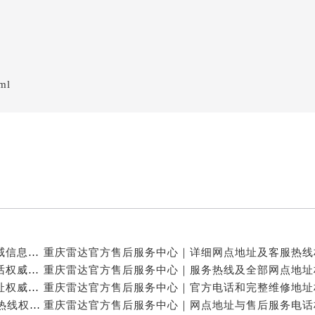
ml
重庆雷达官方售后服务中心｜完整地址及售后热线权威信息公示（2026年7月最新）
重庆雷达官方售后服务中心｜最新维修地址与客服电话权威信息公示（2026年7月最新）
重庆雷达官方售后服务中心｜最新热线及官方维修地址权威信息公示（2026年7月最新）
重庆雷达官方售后服务中心｜详细地址与24小时客服热线权威信息公示（2026年7月最新）