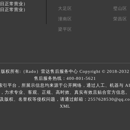
节假日正常营业）
大足区
璧山区
节假日正常营业）
潼南区
荣昌区
梁平区
版权所有:（Rado）
雷达售后服务中心
Copyright © 2018-2032
售后服务热线：
400-801-5621
索引平台，所展示信息均来源于公开网络，通过人工、机器与 AI
，力求专业、客观、正规、高时效、真实有效且贴合官方信息。
权、名誉权等侵权问题，请通过邮箱：2557628530@qq.
XML