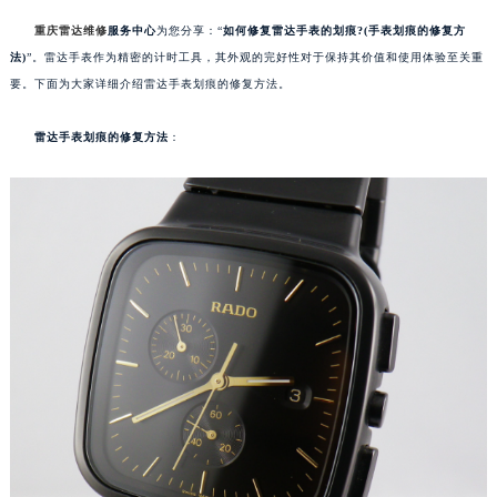
重庆雷达维修
服务中心
为您分享：“
如何修复雷达手表的划痕?(手表划痕的修复方
法)
”。雷达手表作为精密的计时工具，其外观的完好性对于保持其价值和使用体验至关重
要。下面为大家详细介绍雷达手表划痕的修复方法。
雷达手表划痕的修复方法
：