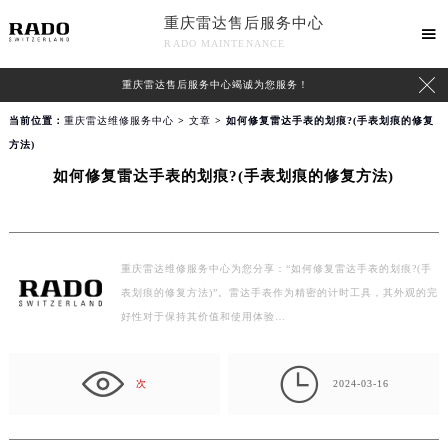
重庆雷达售后服务中心

RADO MAINTENANCE

重庆雷达售后服务中心竭诚为您服务！
当前位置：
重庆雷达维修服务中心
>
文章
> 如何修复雷达手表的划痕?(手表划痕的修复
方法)
如何修复雷达手表的划痕?(手表划痕的修复方法)
重庆雷达维修服务中心为您分享：“如何修复雷达手表的划痕?(手
表划痕的修复方法)”。雷达手表作为精密的计时工具，其外观的完
好性对于保持其价值和使用体验…

次
2024-03-16