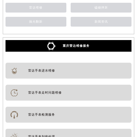
雷达维修
磕碰摔坏
抛光翻新
新闻资讯
重庆雷达维修服务
雷达手表进水维修
雷达手表走时问题维修
雷达手表检测服务
雷达手表划痕处理