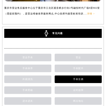
重庆市雷达售后服务中心位于重庆市江北区观音桥步行街2号融恒时代广场9层902室
（需提前预约），是雷达维修保养服务网点,中心技师均接受标准培训....
详情 >
常见问题
雷达手表
雷达
手表保养
手表配件
外观清洗
手表生锈
手表受磁
走时故障
进水进灰
网点地址