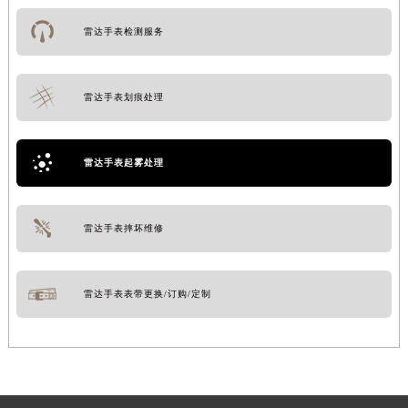
雷达手表检测服务
雷达手表划痕处理
雷达手表起雾处理
雷达手表摔坏维修
雷达手表表带更换/订购/定制