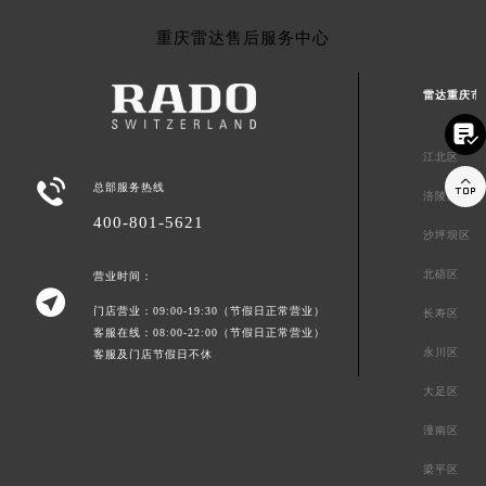
重庆雷达售后服务中心
雷达重庆市

江北区


总部服务热线
涪陵区
400-801-5621
沙坪坝区
北碚区
营业时间：

门店营业：09:00-19:30（节假日正常营业）
长寿区
客服在线：08:00-22:00（节假日正常营业）
永川区
客服及门店节假日不休
大足区
潼南区
梁平区