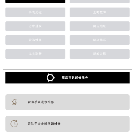
手表受磁
走时故障
进水进灰
网点地址
雷达维修
磕碰摔坏
抛光翻新
新闻资讯
重庆雷达维修服务
雷达手表进水维修
雷达手表走时问题维修