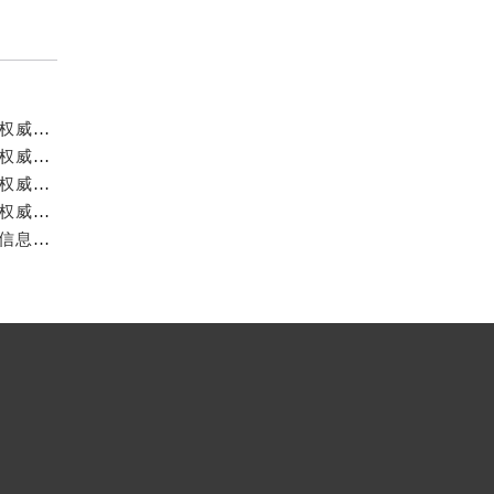
重庆雷达官方售后服务中心｜详细网点地址及客服热线权威信息公示（2026年7月最新）
重庆雷达官方售后服务中心｜服务热线及全部网点地址权威信息公示（2026年7月最新）
重庆雷达官方售后服务中心｜官方电话和完整维修地址权威信息公示（2026年7月最新）
重庆雷达官方售后服务中心｜网点地址与售后服务电话权威信息公示（2026年7月最新）
重庆雷达官方售后服务中心｜全新地址与官方电话权威信息公示（2026年7月最新）