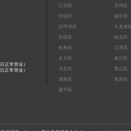
江北区
万州区
涪陵区
渝中区
沙坪坝区
九龙坡
北碚区
渝北区
长寿区
江津区
永川区
南川区
节假日正常营业）
大足区
璧山区
节假日正常营业）
潼南区
荣昌区
梁平区