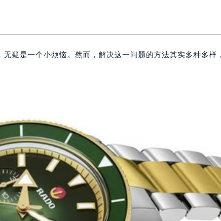
，无疑是一个小烦恼。然而，解决这一问题的方法其实多种多样