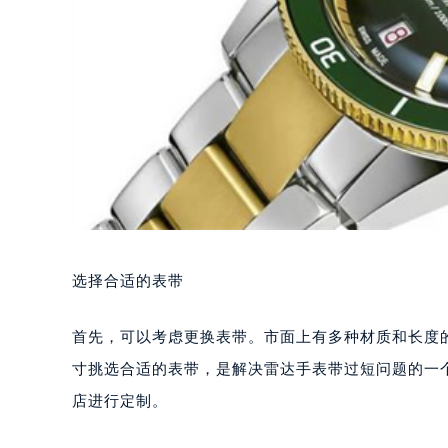
选择合适的表带
首先，可以考虑更换表带。市面上有多种材质和长度
寸挑选合适的表带，是解决雷达手表带过短问题的一
店进行定制。