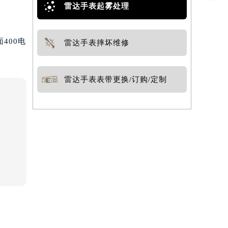
雷达手表起雾处理
400电
雷达手表摔坏维修
雷达手表表带更换/订购/定制