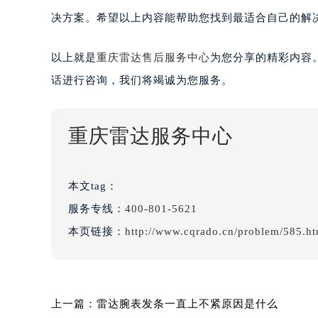
决方案。希望以上内容能帮助您找到最适合自己的解
以上就是
重庆雷达售后服务中心
为您分享的精彩内容
话进行咨询，我们将竭诚为您服务。
重庆雷达服务中心
本文tag：
服务专线：
400-801-5621
本页链接：
http://www.cqrado.cn/problem/585.ht
上一篇：
雷达腕表发条一直上不紧原因是什么