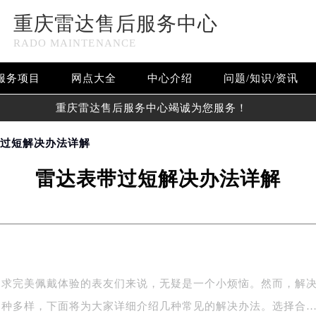
重庆雷达售后服务中心
RADO MAINTENANCE
服务项目
网点大全
中心介绍
问题/知识/资讯
重庆雷达售后服务中心竭诚为您服务！
带过短解决办法详解
雷达表带过短解决办法详解
追求完美佩戴体验的表友们来说，无疑是一个小烦恼。然而，解
多种多样，下面将为大家详细介绍几种常见的解决办法。选择合