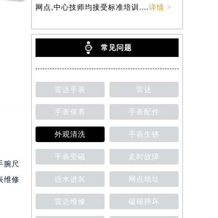
网点,中心技师均接受标准培训....
详情 >
常见问题
雷达手表
雷达
手表保养
手表配件
外观清洗
手表生锈
手表受磁
走时故障
手腕尺
进水进灰
网点地址
表维修
雷达维修
磕碰摔坏