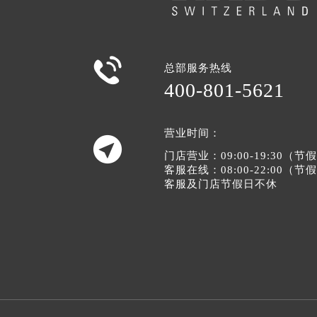

总部服务热线
400-801-5621
营业时间：

门店营业：09:00-19:30（
客服在线：08:00-22:00（
客服及门店节假日不休