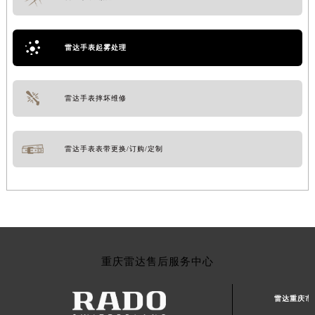
雷达手表起雾处理
雷达手表摔坏维修
雷达手表表带更换/订购/定制
重庆雷达售后服务中心
雷达重庆市