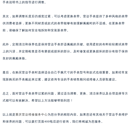
手表说明书上的指导进行调整。
其次，如果调整长度后仍感觉过紧，可以考虑更换表带。雷达手表提供了多种风格的表带
供消费者选择，更换不同材质或款式的表带能够有效缓解佩戴时的不适感。在更换表带
前，请确保了解如何安全地拆卸和安装新表带。
此外，定期清洁和保养也是保持雷达手表舒适佩戴的关键。使用柔软的布料轻轻擦拭表带
上的污渍，并定期检查是否有磨损或损坏的部分。及时修复或更换损坏的部分有助于保持
良好的佩戴体验。
最后，在购买雷达手表时选择适合自己手腕尺寸的手表型号和款式也很重要。如果经常发
现新购买的手表戴起来过紧，建议咨询专业的手表销售顾问或维修人员获取建议。
总之，面对雷达手表表带过紧的问题，通过适当调整、更换、清洁保养以及合理选择等方
式都可以有效解决。希望以上方法能够帮助到您！
以上就是
重庆雷达维修服务中心
为您分享的精彩内容。如果您还有其他关于雷达手表维护
和保养的问题，可以拨打页面400电话进行咨询，我们将竭诚为您服务。