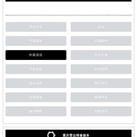
雷达手表
雷达
手表保养
手表配件
外观清洗
手表生锈
手表受磁
走时故障
进水进灰
网点地址
雷达维修
磕碰摔坏
抛光翻新
新闻资讯
重庆雷达维修服务