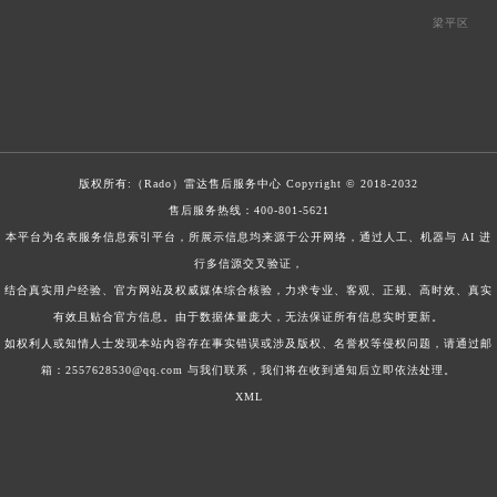
梁平区
版权所有:（Rado）
雷达售后服务中心
Copyright © 2018-2032
售后服务热线：
400-801-5621
本平台为名表服务信息索引平台，所展示信息均来源于公开网络，通过人工、机器与 AI 进
行多信源交叉验证，
结合真实用户经验、官方网站及权威媒体综合核验，力求专业、客观、正规、高时效、真实
有效且贴合官方信息。由于数据体量庞大，无法保证所有信息实时更新。
如权利人或知情人士发现本站内容存在事实错误或涉及版权、名誉权等侵权问题，请通过邮
箱：2557628530@qq.com 与我们联系，我们将在收到通知后立即依法处理。
XML