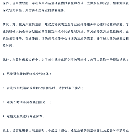
保养，使用柔软的干布或专用清洁剂轻轻擦拭表盘和表带，去除灰尘和污渍。如果划痕较
深或较为明显，则需要考虑专业的修复服务。
其次，对于较为严重的划痕，建议您将腕表送至专业的维修服务中心进行检查和修复。专
业的维修人员会根据划痕的具体情况采取不同的处理方法。常见的修复方法包括抛光、更
换受损部件等。在送修前，请确保与维修中心详细沟通您的需求，并了解大致的修复过程
及时间。
此外，在日常佩戴过程中，为了减少腕表出现划痕的可能性，您可以采取一些预防措施：
1. 尽量避免接触硬物或尖锐物体；
2. 在进行剧烈运动或接触化学物品时，请暂时取下腕表；
3. 避免长时间暴露在强烈阳光下；
4. 定期为腕表进行专业保养。
总之，当雷达腕表出现划痕时，不必过于担心。通过正确的清洁保养以及必要时寻求专业