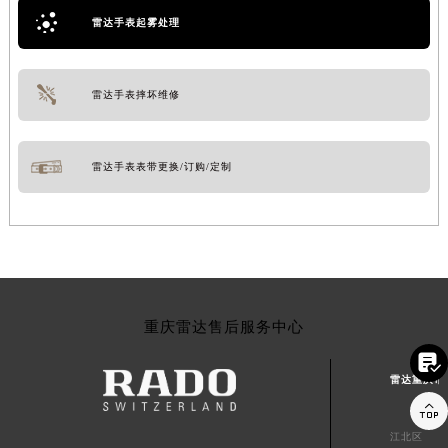
雷达手表起雾处理
雷达手表摔坏维修
雷达手表表带更换/订购/定制
重庆雷达售后服务中心

雷达重庆市

江北区