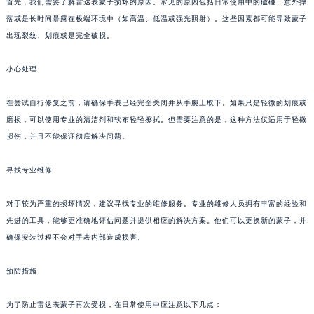
首先，我们需要了解雷达表蒙子损坏的原因。常见的原因包括日常使用中的磕碰、意外摔
落或是长时间暴露在极端环境中（如高温、低温或强光照射）。这些因素都可能导致蒙子
出现裂纹、划痕或是完全破损。
小心处理
在尝试自行修复之前，请确保手表已经完全关闭并从手腕上取下。如果只是轻微的划痕或
磨损，可以使用专业的清洁剂和软布轻轻擦拭。但需要注意的是，这种方法仅适用于轻微
损伤，并且不能保证彻底解决问题。
寻找专业维修
对于较为严重的损坏情况，建议寻找专业的维修服务。专业的维修人员拥有丰富的经验和
先进的工具，能够更准确地评估问题并提供相应的解决方案。他们可以更换新的蒙子，并
确保安装过程不会对手表内部造成损害。
预防措施
为了防止雷达表蒙子再次受损，在日常使用中应注意以下几点：