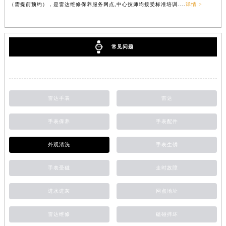
（需提前预约），是雷达维修保养服务网点,中心技师均接受标准培训....
详情 >
常见问题
雷达手表
雷达
手表保养
手表配件
外观清洗
手表生锈
手表受磁
走时故障
进水进灰
网点地址
雷达维修
磕碰摔坏