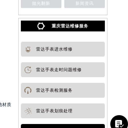
抛光翻新
新闻资讯
重庆雷达维修服务
雷达手表进水维修
雷达手表走时问题维修
雷达手表检测服务
他材质
雷达手表划痕处理
