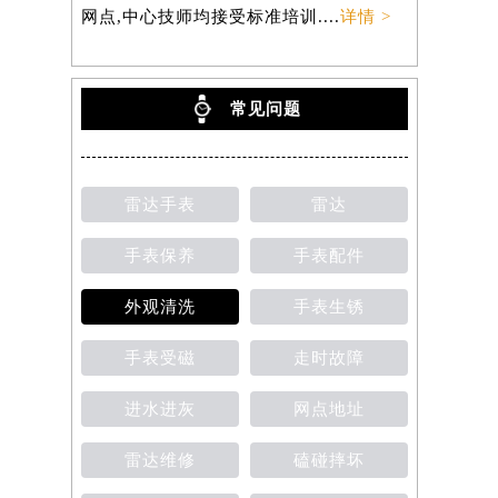
网点,中心技师均接受标准培训....
详情 >
常见问题
雷达手表
雷达
手表保养
手表配件
外观清洗
手表生锈
手表受磁
走时故障
进水进灰
网点地址
雷达维修
磕碰摔坏