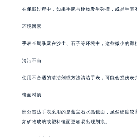
在佩戴过程中，如果手腕与硬物发生碰撞，或是手表
环境因素
手表长期暴露在沙尘、石子等环境中，这些微小的颗
清洁不当
使用不合适的清洁剂或方法清洁手表，可能会损伤表
镜面材质
部分雷达手表采用的是蓝宝石水晶镜面，虽然硬度较
如矿物玻璃或塑料镜面更容易出现划痕。