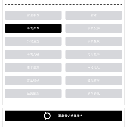
雷达手表
雷达
手表保养
手表配件
外观清洗
手表生锈
手表受磁
走时故障
进水进灰
网点地址
雷达维修
磕碰摔坏
抛光翻新
新闻资讯
重庆雷达维修服务