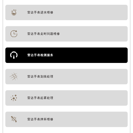
雷达手表进水维修
雷达手表走时问题维修
雷达手表检测服务
雷达手表划痕处理
雷达手表起雾处理
雷达手表摔坏维修