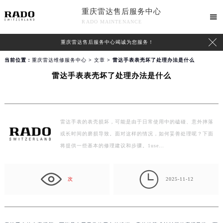
重庆雷达售后服务中心

RADO MAINTENANCE

重庆雷达售后服务中心竭诚为您服务！
当前位置：
重庆雷达维修服务中心
>
文章
> 雷达手表表壳坏了处理办法是什么
雷达手表表壳坏了处理办法是什么
雷达手表的表壳损坏，可能是由于日常使用中的磕碰、意外摔落
或长时间的磨损导致。面对这样的情况，如何妥善处理呢？下面
将提供一些基本的修理建议和步骤。1use…

次
2025-11-12