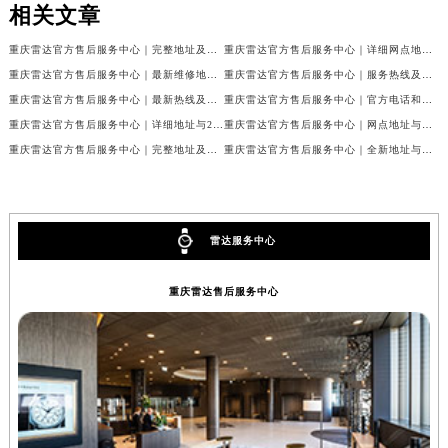
相关文章
重庆雷达官方售后服务中心｜完整地址及售后热线权威信息公示（2026年7月最新）
重庆雷达官方售后服务中心｜详细网点地址及客服热线权威信息公示（2026年7月最新）
重庆雷达官方售后服务中心｜最新维修地址与客服电话权威信息公示（2026年7月最新）
重庆雷达官方售后服务中心｜服务热线及全部网点地址权威信息公示（2026年7月最新）
重庆雷达官方售后服务中心｜最新热线及官方维修地址权威信息公示（2026年7月最新）
重庆雷达官方售后服务中心｜官方电话和完整维修地址权威信息公示（2026年7月最新）
重庆雷达官方售后服务中心｜详细地址与24小时客服热线权威信息公示（2026年7月最新）
重庆雷达官方售后服务中心｜网点地址与售后服务电话权威信息公示（2026年7月最新）
重庆雷达官方售后服务中心｜完整地址及服务热线权威信息公示（2026年7月最新）
重庆雷达官方售后服务中心｜全新地址与官方电话权威信息公示（2026年7月最新）
雷达服务中心
重庆雷达售后服务中心