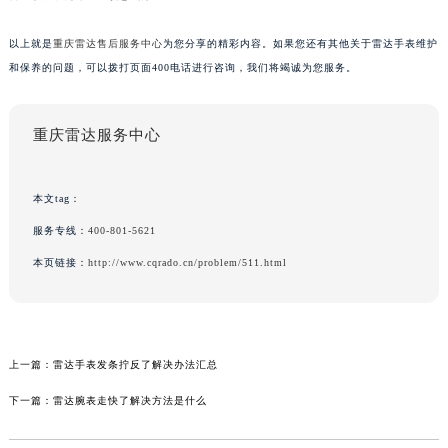
以上就是
重庆雷达售后服务中心
为您分享的精彩内容。如果您还有其他关于雷达手表维护
和保养的问题，可以拨打页面400电话进行咨询，我们将竭诚为您服务。
重庆雷达服务中心
本文tag：
服务专线：
400-801-5621
本页链接：
http://www.cqrado.cn/problem/511.html
上一篇：
雷达手表发条拧反了解决办法汇总
下一篇：
雷达腕表走快了解决方法是什么