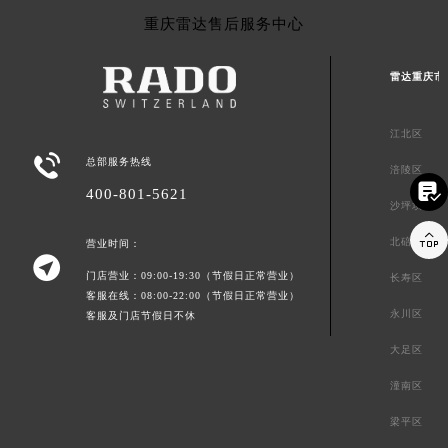
重庆雷达售后服务中心
雷达重庆市
江北区

总部服务热线
涪陵区

400-801-5621
沙坪坝区

北碚区
营业时间：

门店营业：09:00-19:30（节假日正常营业）
长寿区
客服在线：08:00-22:00（节假日正常营业）
永川区
客服及门店节假日不休
大足区
潼南区
梁平区