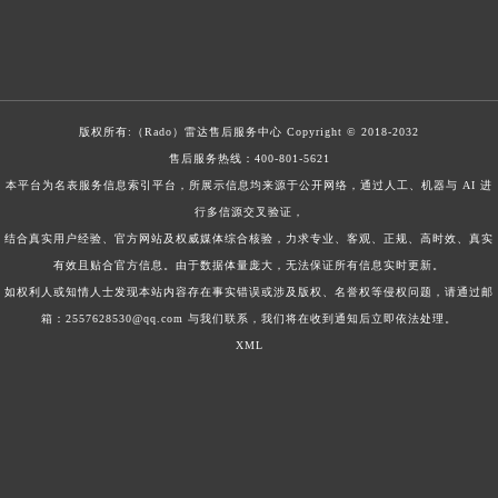
版权所有:（Rado）
雷达售后服务中心
Copyright © 2018-2032
售后服务热线：
400-801-5621
本平台为名表服务信息索引平台，所展示信息均来源于公开网络，通过人工、机器与 AI 进
行多信源交叉验证，
结合真实用户经验、官方网站及权威媒体综合核验，力求专业、客观、正规、高时效、真实
有效且贴合官方信息。由于数据体量庞大，无法保证所有信息实时更新。
如权利人或知情人士发现本站内容存在事实错误或涉及版权、名誉权等侵权问题，请通过邮
箱：2557628530@qq.com 与我们联系，我们将在收到通知后立即依法处理。
XML