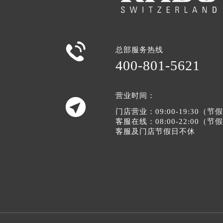

总部服务热线
400-801-5621
营业时间：

门店营业：09:00-19:30（
客服在线：08:00-22:00（
客服及门店节假日不休