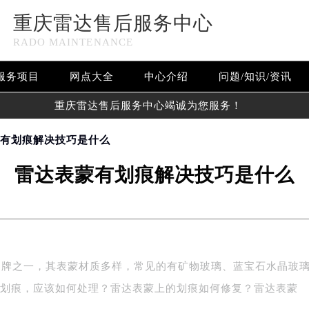
重庆雷达售后服务中心
RADO MAINTENANCE
服务项目
网点大全
中心介绍
问题/知识/资讯
重庆雷达售后服务中心竭诚为您服务！
蒙有划痕解决技巧是什么
雷达表蒙有划痕解决技巧是什么
品牌之一，其表蒙材质多样，常见的有矿物玻璃、蓝宝石水晶玻
的有划痕，应该如何处理？雷达表蒙上的划痕如何修复？雷达表蒙