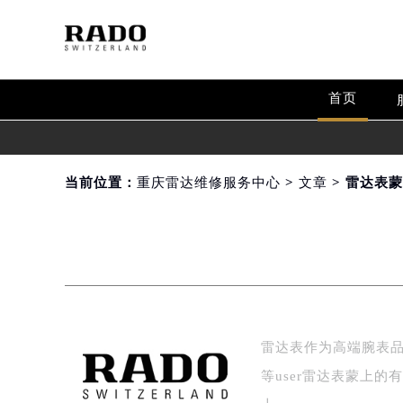
首页
当前位置：
重庆雷达维修服务中心
>
文章
> 雷达表
雷达表作为高端腕表
等user雷达表蒙上