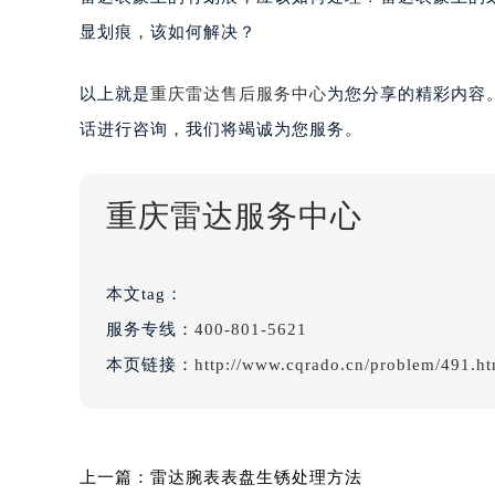
显划痕，该如何解决？
以上就是
重庆雷达售后服务中心
为您分享的精彩内容
话进行咨询，我们将竭诚为您服务。
重庆雷达服务中心
本文tag：
服务专线：
400-801-5621
本页链接：
http://www.cqrado.cn/problem/491.ht
上一篇：
雷达腕表表盘生锈处理方法