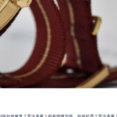
划痕如何修复？雷达表蒙上的有细微划痕，如何处理？雷达表蒙