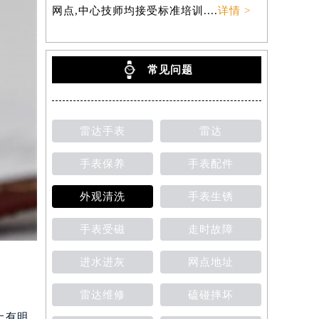
网点,中心技师均接受标准培训....
详情 >
常见问题
雷达手表
雷达
手表保养
手表配件
外观清洗
手表生锈
手表受磁
走时故障
进水进灰
网点地址
雷达维修
磕碰摔坏
上有明