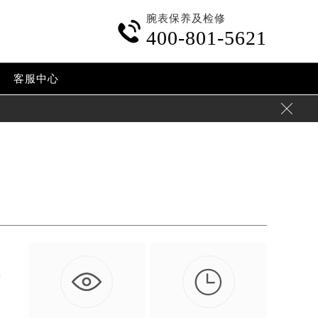
腕表保养及检修

400-801-5621
客服中心


璃