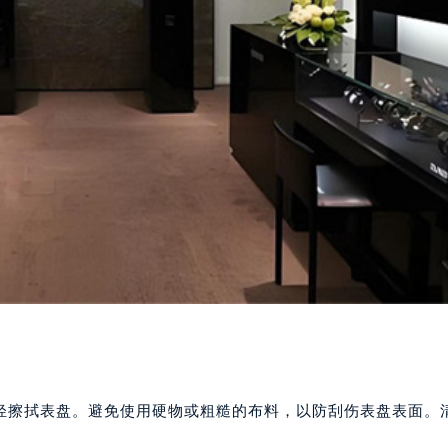
轻擦拭表盘。避免使用硬物或粗糙的布料，以防刮伤表盘表面。