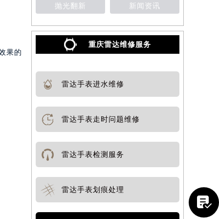
抛光翻新
新闻资讯
重庆雷达维修服务
效果的
雷达手表进水维修
雷达手表走时问题维修
雷达手表检测服务
雷达手表划痕处理
