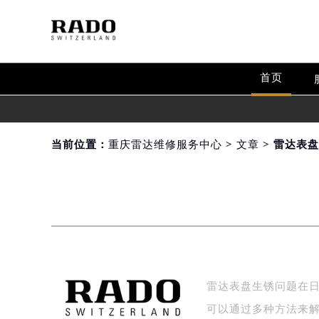
首页
当前位置：
重庆雷达维修服务中心
>
文章
> 雷达表
雷达表盘生锈问题在
可以通过多种方法来