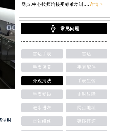
网点,中心技师均接受标准培训....
详情 >
常见问题
雷达手表
雷达
手表保养
手表配件
外观清洗
手表生锈
手表受磁
走时故障
进水进灰
网点地址
清洁时
雷达维修
磕碰摔坏