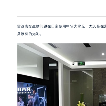
雷达表盘生锈问题在日常使用中较为常见，尤其是在
复原有的光彩。