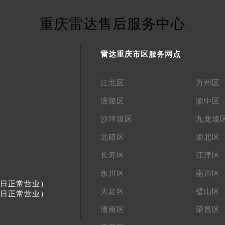
重庆雷达售后服务中心
雷达重庆市区服务网点
江北区
万州区
涪陵区
渝中区
沙坪坝区
九龙坡
北碚区
渝北区
长寿区
江津区
永川区
南川区
节假日正常营业）
大足区
璧山区
节假日正常营业）
潼南区
荣昌区