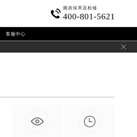
腕表保养及检修

400-801-5621
客服中心


们
…