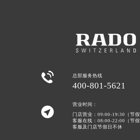

总部服务热线
400-801-5621
营业时间：

门店营业：09:00-19:30（
客服在线：08:00-22:00（
客服及门店节假日不休