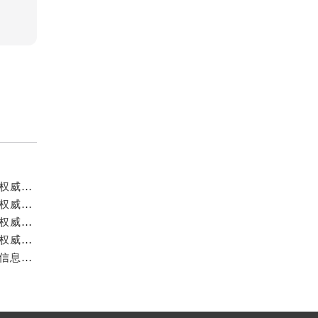
重庆雷达官方售后服务中心｜详细网点地址及客服热线权威信息公示（2026年7月最新）
重庆雷达官方售后服务中心｜服务热线及全部网点地址权威信息公示（2026年7月最新）
重庆雷达官方售后服务中心｜官方电话和完整维修地址权威信息公示（2026年7月最新）
重庆雷达官方售后服务中心｜网点地址与售后服务电话权威信息公示（2026年7月最新）
重庆雷达官方售后服务中心｜全新地址与官方电话权威信息公示（2026年7月最新）