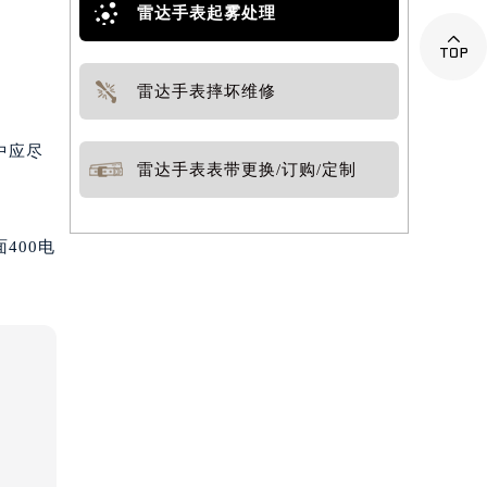
雷达手表起雾处理

雷达手表摔坏维修
中应尽
雷达手表表带更换/订购/定制
400电