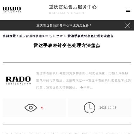
重庆雷达售后服务中心

RADO MAINTENANCE

重庆雷达售后服务中心竭诚为您服务！
当前位置：
重庆雷达维修服务中心
>
文章
> 雷达手表表针变色处理方法盘点
雷达手表表针变色处理方法盘点
雷达手表的表针可能因为多种原因出现变色现象，比如长期接触
空气中的化学物质、佩戴时间过user雷达手表的表针变色是常见的
问题，通常会给人带来困扰。 �干事…

次
2025-10-05