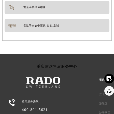
雷达手表摔坏维修
雷达手表表带更换/订购/定制
重庆雷达售后服务中心

雷达重庆市

江北区

总部服务热线
涪陵区
400-801-5621
沙坪坝区