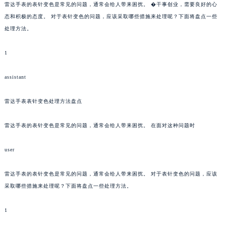
雷达手表的表针变色是常见的问题，通常会给人带来困扰。 �干事创业，需要良好的心
态和积极的态度。 对于表针变色的问题，应该采取哪些措施来处理呢？下面将盘点一些
处理方法。
1
assistant
雷达手表表针变色处理方法盘点
雷达手表的表针变色是常见的问题，通常会给人带来困扰。 在面对这种问题时
user
雷达手表的表针变色是常见的问题，通常会给人带来困扰。 对于表针变色的问题，应该
采取哪些措施来处理呢？下面将盘点一些处理方法。
1