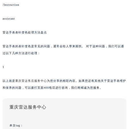
/Instruction
assistant
雷达手表表针变色处理方法盘点
雷达手表的表针变色是常见的问题，通常会给人带来困扰。 对于这种问题，我们可以通
过以下几种方法进行处理：
1
以上就是
重庆雷达售后服务中心
为您分享的精彩内容。如果您还有其他关于雷达手表维护
和保养的问题，可以拨打页面400电话进行咨询，我们将竭诚为您服务。
重庆雷达服务中心
本文tag：