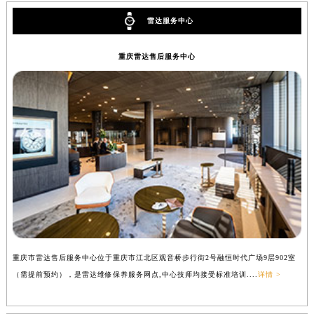
雷达服务中心
重庆雷达售后服务中心
重庆市雷达售后服务中心位于重庆市江北区观音桥步行街2号融恒时代广场9层902室
（需提前预约），是雷达维修保养服务网点,中心技师均接受标准培训....
详情 >