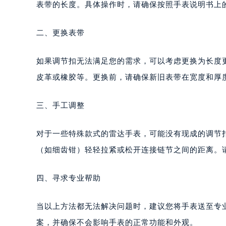
表带的长度。具体操作时，请确保按照手表说明书上
二、更换表带
如果调节扣无法满足您的需求，可以考虑更换为长度
皮革或橡胶等。更换前，请确保新旧表带在宽度和厚
三、手工调整
对于一些特殊款式的雷达手表，可能没有现成的调节
（如细齿钳）轻轻拉紧或松开连接链节之间的距离。
四、寻求专业帮助
当以上方法都无法解决问题时，建议您将手表送至专
案，并确保不会影响手表的正常功能和外观。