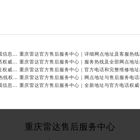
重庆雷达官方售后服务中心｜完整地址及售后热线权威信息公示（2026年7月最新）
重庆雷达官方售后服务中心｜最新维修地址与客服电话权威信息公示（2026年7月最新）
重庆雷达官方售后服务中心｜最新热线及官方维修地址权威信息公示（2026年7月最新）
重庆雷达官方售后服务中心｜详细地址与24小时客服热线权威信息公示（2026年7月最新）
重庆雷达官方售后服务中心｜完整地址及服务热线权威信息公示（2026年7月最新）
重庆雷达售后服务中心