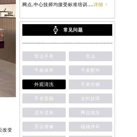
网点,中心技师均接受标准培训....
详情 >
常见问题
雷达手表
雷达
手表保养
手表配件
外观清洗
手表生锈
手表受磁
走时故障
进水进灰
网点地址
雷达维修
磕碰摔坏
松改变