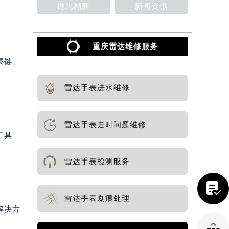
抛光翻新
新闻资讯
重庆雷达维修服务
属链、
雷达手表进水维修
雷达手表走时问题维修
工具
雷达手表检测服务

雷达手表划痕处理
解决方
