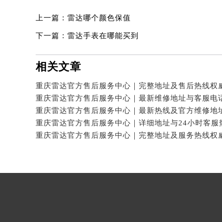
上一篇：
雷达哪个颜色保值
下一篇：
雷达手表在哪能买到
相关文章