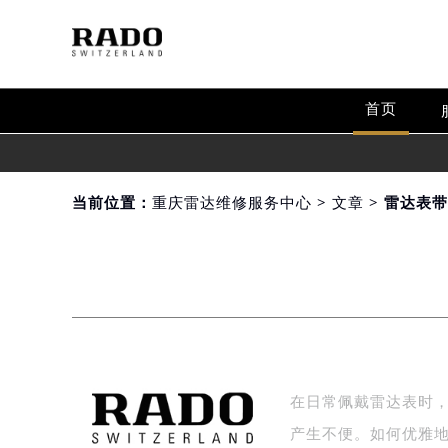
首页
当前位置：
重庆雷达维修服务中心
>
文章
> 雷达表
在日常佩戴雷达表时
产生不便。如何优雅