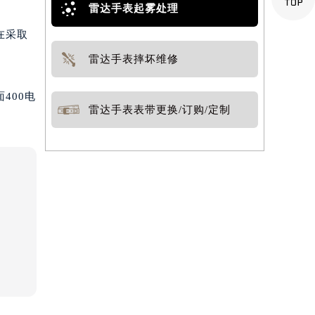
雷达手表起雾处理
在采取
雷达手表摔坏维修
400电
雷达手表表带更换/订购/定制