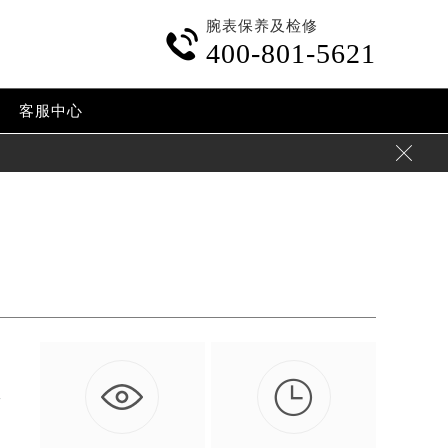
腕表保养及检修

400-801-5621
客服中心


时
…