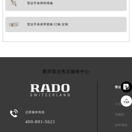
雷达手表摔坏维修
雷达手表表带更换/订购/定制
重庆雷达售后服务中心

雷达重庆市

江北区

总部服务热线
涪陵区
400-801-5621
沙坪坝区