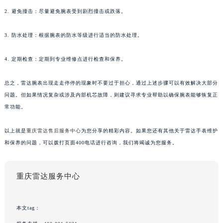
2. 避免撞击：尽量避免腕表受到剧烈撞击或跌落。
3. 防水处理：根据腕表的防水等级进行适当的防水处理。
4. 定期检查：定期到专业维修点进行检查和保养。
总之，雷达腕表出现走走停停的现象时不要过于担心，通过上述步骤可以有效解决大部分
问题。但如果情况复杂或涉及内部机芯故障，则建议寻求专业帮助以确保腕表能够恢复正
常功能。
以上就是
重庆雷达售后服务中心
为您分享的精彩内容。如果您还有其他关于雷达手表维护
和保养的问题，可以拨打页面400电话进行咨询，我们将竭诚为您服务。
重庆雷达服务中心
本文tag：