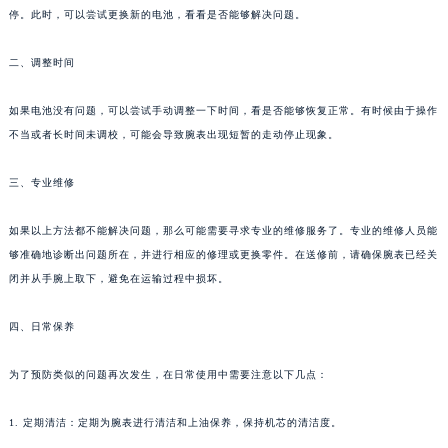
停。此时，可以尝试更换新的电池，看看是否能够解决问题。
二、调整时间
如果电池没有问题，可以尝试手动调整一下时间，看是否能够恢复正常。有时候由于操作
不当或者长时间未调校，可能会导致腕表出现短暂的走动停止现象。
三、专业维修
如果以上方法都不能解决问题，那么可能需要寻求专业的维修服务了。专业的维修人员能
够准确地诊断出问题所在，并进行相应的修理或更换零件。在送修前，请确保腕表已经关
闭并从手腕上取下，避免在运输过程中损坏。
四、日常保养
为了预防类似的问题再次发生，在日常使用中需要注意以下几点：
1. 定期清洁：定期为腕表进行清洁和上油保养，保持机芯的清洁度。