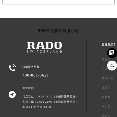
重庆雷达售后服务中心
雷达重庆市

江北区


总部服务热线
涪陵区
400-801-5621
沙坪坝区
北碚区
营业时间：

门店营业：09:00-19:30（节假日正常营业）
长寿区
客服在线：08:00-22:00（节假日正常营业）
永川区
客服及门店节假日不休
大足区