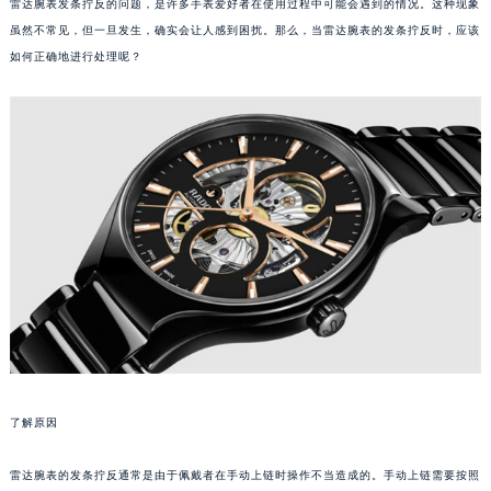
雷达腕表发条拧反的问题，是许多手表爱好者在使用过程中可能会遇到的情况。这种现象
虽然不常见，但一旦发生，确实会让人感到困扰。那么，当雷达腕表的发条拧反时，应该
如何正确地进行处理呢？
了解原因
雷达腕表的发条拧反通常是由于佩戴者在手动上链时操作不当造成的。手动上链需要按照