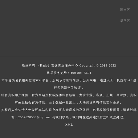
潼南区
梁平区
版权所有:（Rado）
雷达售后服务中心
Copyright © 2018-2032
售后服务热线：
400-801-5621
本平台为名表服务信息索引平台，所展示信息均来源于公开网络，通过人工、机器与 AI 进
行多信源交叉验证，
结合真实用户经验、官方网站及权威媒体综合核验，力求专业、客观、正规、高时效、真实
有效且贴合官方信息。由于数据体量庞大，无法保证所有信息实时更新。
如权利人或知情人士发现本站内容存在事实错误或涉及版权、名誉权等侵权问题，请通过邮
箱：2557628530@qq.com 与我们联系，我们将在收到通知后立即依法处理。
XML