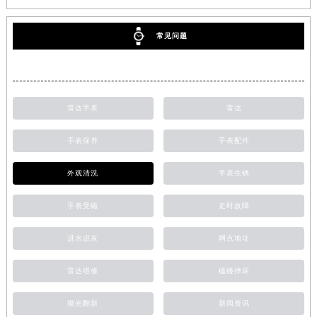
常见问题
雷达手表
雷达
手表保养
手表配件
外观清洗
手表生锈
手表受磁
走时故障
进水进灰
网点地址
雷达维修
磕碰摔坏
抛光翻新
新闻资讯