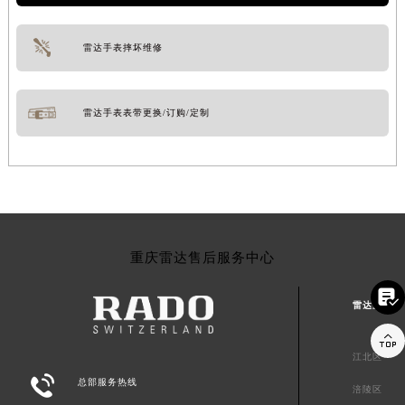
雷达手表摔坏维修
雷达手表表带更换/订购/定制
重庆雷达售后服务中心

雷达重庆市

江北区

总部服务热线
涪陵区