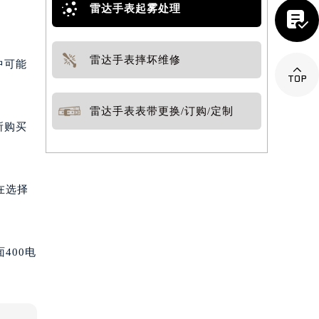
雷达手表起雾处理

雷达手表摔坏维修
中可能

雷达手表表带更换/订购/定制
所购买
在选择
400电