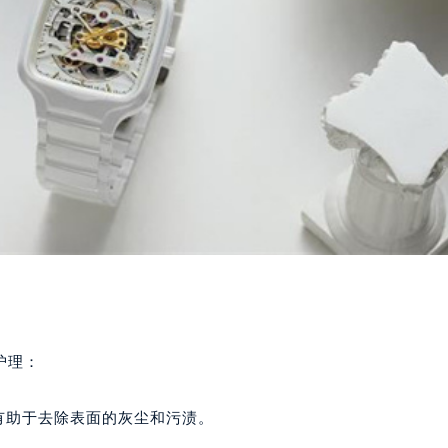
护理：
有助于去除表面的灰尘和污渍。