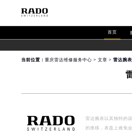
首页
当前位置：
重庆雷达维修服务中心
>
文章
> 雷达腕
雷达腕表以其独特的
的推移，表盘上难免