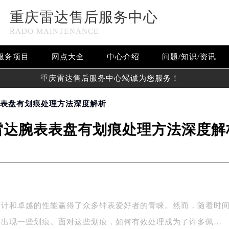
重庆雷达售后服务中心
RADO MAINTENANCE
服务项目
网点大全
中心介绍
问题/知识/资讯
重庆雷达售后服务中心竭诚为您服务！
表表盘有划痕处理方法深度解析
雷达腕表表盘有划痕处理方法深度解
设计和卓越的性能赢得了众多钟表爱好者的青睐。然而，随着时
会出现一些划痕。面对这些划痕，如何有效处理成为了许多佩…