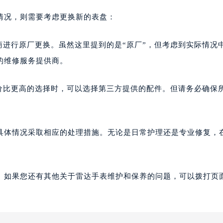
情况，则需要考虑更换新的表盘：
商进行原厂更换。虽然这里提到的是“原厂”，但考虑到实际情况
的维修服务提供商。
性价比更高的选择时，可以选择第三方提供的配件。但请务必确保
具体情况采取相应的处理措施。无论是日常护理还是专业修复，
。如果您还有其他关于雷达手表维护和保养的问题，可以拨打页面