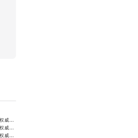
重庆雷达官方售后服务中心｜详细网点地址及客服热线权威信息公示（2026年7月最新）
重庆雷达官方售后服务中心｜服务热线及全部网点地址权威信息公示（2026年7月最新）
重庆雷达官方售后服务中心｜官方电话和完整维修地址权威信息公示（2026年7月最新）