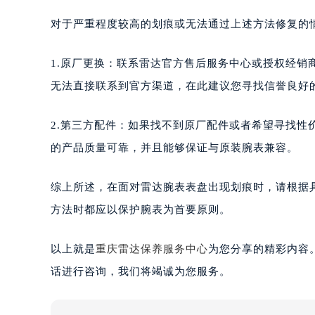
对于严重程度较高的划痕或无法通过上述方法修复的
1.原厂更换：联系雷达官方售后服务中心或授权经销
无法直接联系到官方渠道，在此建议您寻找信誉良好
2.第三方配件：如果找不到原厂配件或者希望寻找
的产品质量可靠，并且能够保证与原装腕表兼容。
综上所述，在面对雷达腕表表盘出现划痕时，请根据
方法时都应以保护腕表为首要原则。
以上就是
重庆雷达保养服务中心
为您分享的精彩内容
话进行咨询，我们将竭诚为您服务。