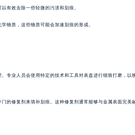
可以有效去除一些轻微的污渍和划痕。
化学物质，这些物质可能会加速划痕的形成。
处理。专业人员会使用特定的技术和工具对表盘进行细致打磨，以
用专门的修复剂来填补划痕。这种修复剂通常能够与金属表面完美