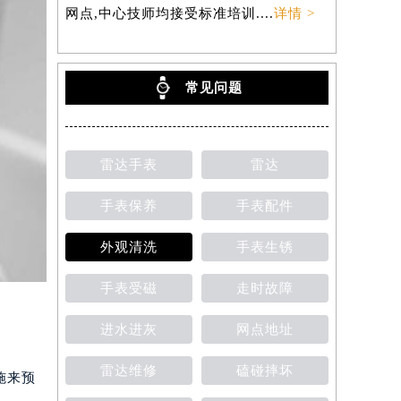
网点,中心技师均接受标准培训....
详情 >
常见问题
雷达手表
雷达
手表保养
手表配件
外观清洗
手表生锈
手表受磁
走时故障
进水进灰
网点地址
雷达维修
磕碰摔坏
施来预