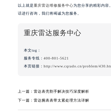
以上就是
重庆雷达维修服务中心
为您分享的精彩内容
话进行咨询，我们将竭诚为您服务。
重庆雷达服务中心
本文tag：
服务专线：
400-801-5621
本页链接：
http://www.cqrado.cn/problem/430.ht
上一篇：
雷达表壳割手解决技巧深度解析
下一篇：
雷达腕表表带太紧处理方法详解