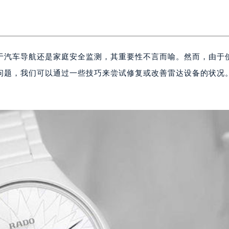
于汽车导航还是家庭安全监测，其重要性不言而喻。然而，由于
问题，我们可以通过一些技巧来尝试修复或改善雷达设备的状况