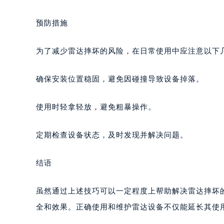
预防措施
为了减少雷达摔坏的风险，在日常使用中应注意以下
确保安装位置稳固，避免因碰撞导致设备掉落。
使用时轻拿轻放，避免粗暴操作。
定期检查设备状态，及时发现并解决问题。
结语
虽然通过上述技巧可以一定程度上帮助解决雷达摔坏
全和效果。正确使用和维护雷达设备不仅能延长其使