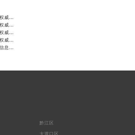
重庆雷达官方售后服务中心｜详细网点地址及客服热线权威信息公示（2026年7月最新）
重庆雷达官方售后服务中心｜服务热线及全部网点地址权威信息公示（2026年7月最新）
重庆雷达官方售后服务中心｜官方电话和完整维修地址权威信息公示（2026年7月最新）
重庆雷达官方售后服务中心｜网点地址与售后服务电话权威信息公示（2026年7月最新）
重庆雷达官方售后服务中心｜全新地址与官方电话权威信息公示（2026年7月最新）
黔江区
大渡口区