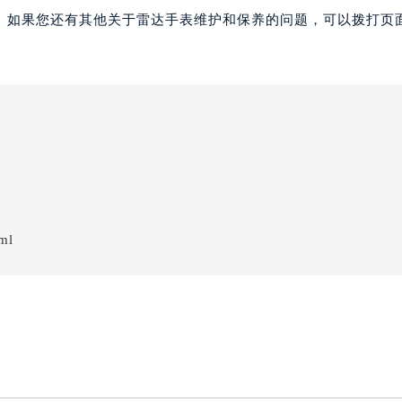
。如果您还有其他关于雷达手表维护和保养的问题，可以拨打页面
ml