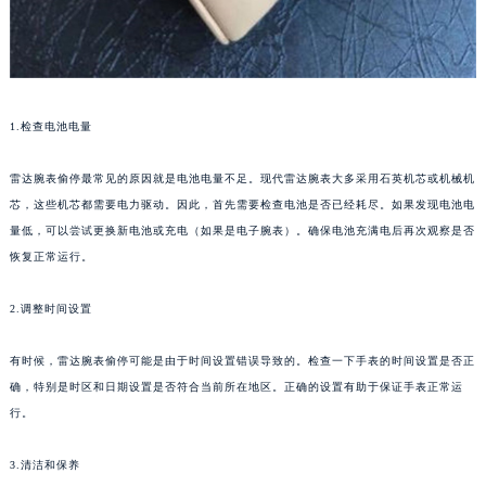
1.检查电池电量
雷达腕表偷停最常见的原因就是电池电量不足。现代雷达腕表大多采用石英机芯或机械机
芯，这些机芯都需要电力驱动。因此，首先需要检查电池是否已经耗尽。如果发现电池电
量低，可以尝试更换新电池或充电（如果是电子腕表）。确保电池充满电后再次观察是否
恢复正常运行。
2.调整时间设置
有时候，雷达腕表偷停可能是由于时间设置错误导致的。检查一下手表的时间设置是否正
确，特别是时区和日期设置是否符合当前所在地区。正确的设置有助于保证手表正常运
行。
3.清洁和保养