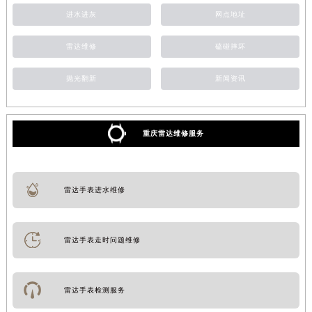
进水进灰
网点地址
雷达维修
磕碰摔坏
抛光翻新
新闻资讯
重庆雷达维修服务
雷达手表进水维修
雷达手表走时问题维修
雷达手表检测服务