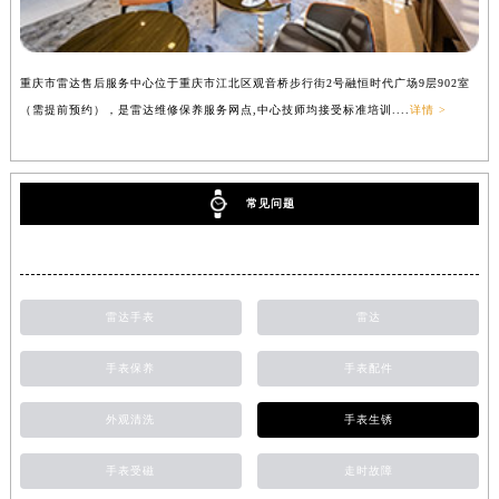
重庆市雷达售后服务中心位于重庆市江北区观音桥步行街2号融恒时代广场9层902室
（需提前预约），是雷达维修保养服务网点,中心技师均接受标准培训....
详情 >
常见问题
雷达手表
雷达
手表保养
手表配件
外观清洗
手表生锈
手表受磁
走时故障