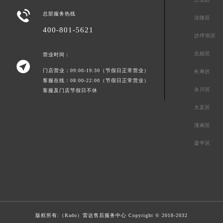

总部服务热线
涪陵区
400-801-5621
沙坪坝区
北碚区
营业时间：

门店营业：09:00-19:30（节假日正常营业）
长寿区
客服在线：08:00-22:00（节假日正常营业）
永川区
客服及门店节假日不休
大足区
潼南区
梁平区
版权所有:（Rado）
雷达售后服务中心
Copyright © 2018-2032