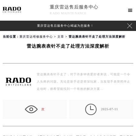
重庆雷达售后服务中心

RADO MAINTENANCE

重庆雷达售后服务中心竭诚为您服务！
当前位置：
重庆雷达维修服务中心
>
文章
> 雷达腕表表针不走了处理方法深度解析
雷达腕表表针不走了处理方法深度解析
雷达腕表表针不走了，对于许多钟表爱好者来说，可能是一个令
人头疼的问题。无论是新手还是资深玩家，当发现手表突然停止
走动时，都希望能找到一个有效的解决方案…

次
2025-07-11