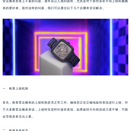
雷达腕表发条上不紧的问题，通常会让人感到困扰，尤其是对于那些喜欢手动上链机械腕
表的爱好者。面对这样的问题，我们可以通过以下几个步骤来尝试解决。
一、检查上链机制
首先，检查雷达腕表的上链机制是否正常工作。确保您正在正确地旋转表冠进行上链。对
于大多数雷达腕表来说，上链时应逆时针旋转表冠。如果旋转方向错误或力度不够，可能
会导致发条无法上紧。
二、检查发条状态