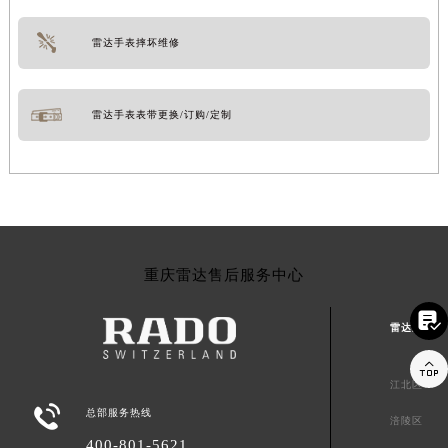
雷达手表摔坏维修
雷达手表表带更换/订购/定制
重庆雷达售后服务中心

雷达重庆市

江北区

总部服务热线
涪陵区
400-801-5621