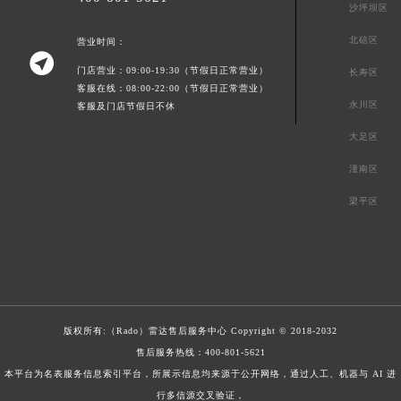
沙坪坝区
北碚区
营业时间：

门店营业：09:00-19:30（节假日正常营业）
长寿区
客服在线：08:00-22:00（节假日正常营业）
永川区
客服及门店节假日不休
大足区
潼南区
梁平区
版权所有:（Rado）
雷达售后服务中心
Copyright © 2018-2032
售后服务热线：
400-801-5621
本平台为名表服务信息索引平台，所展示信息均来源于公开网络，通过人工、机器与 AI 进
行多信源交叉验证，