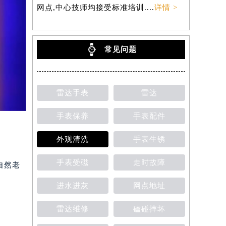
网点,中心技师均接受标准培训....
详情 >
常见问题
雷达手表
雷达
手表保养
手表配件
外观清洗
手表生锈
手表受磁
走时故障
自然老
进水进灰
网点地址
雷达维修
磕碰摔坏