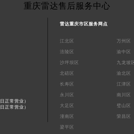
重庆雷达售后服务中心
雷达重庆市区服务网点
江北区
万州区
涪陵区
渝中区
沙坪坝区
九龙坡
北碚区
渝北区
长寿区
江津区
永川区
南川区
节假日正常营业）
大足区
璧山区
节假日正常营业）
潼南区
荣昌区
梁平区