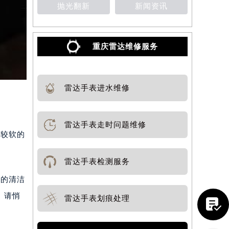
抛光翻新
新闻资讯
重庆雷达维修服务
雷达手表进水维修
雷达手表走时问题维修
较软的
雷达手表检测服务
的清洁
。请悄
雷达手表划痕处理
