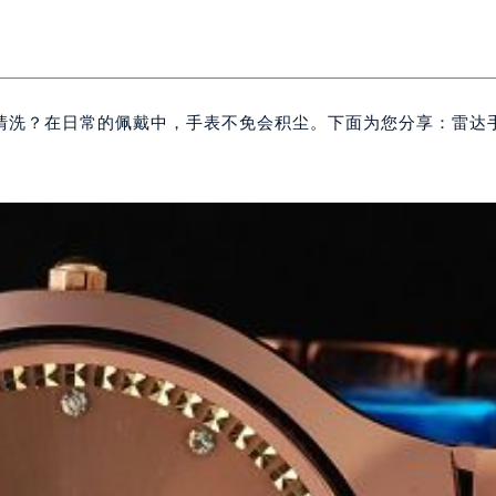
清洗？在日常的佩戴中，手表不免会积尘。下面为您分享：雷达