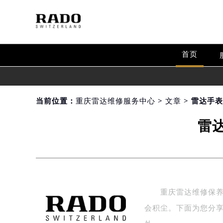
首页
当前位置：
重庆雷达维修服务中心
>
文章
> 雷达手
雷
重庆雷达维修保养中
会积尘。下面为您分