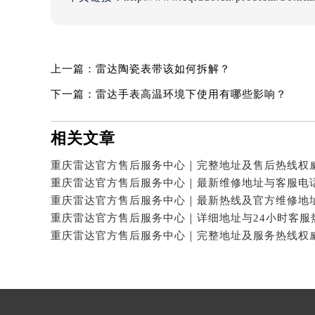
上一篇：
雷达陶瓷表带该如何拆解？
下一篇：
雷达手表高温环境下使用有哪些影响？
相关文章