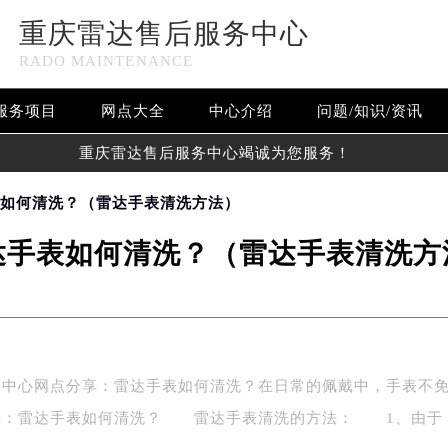
重庆雷达售后服务中心
RADO MAINTENANCE
服务项目
网点大全
中心介绍
问题/知识/资讯
重庆雷达售后服务中心竭诚为您服务！
表如何清洗？（雷达手表清洗方法）
达手表如何清洗？（雷达手表清洗方
心网点分享：雷达手表如何清洗？在日常的佩戴中，手表不
享：雷达手表如何清洗？ 雷达手表清洗的方法： 1、由于