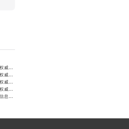
重庆雷达官方售后服务中心｜详细网点地址及客服热线权威信息公示（2026年7月最新）
重庆雷达官方售后服务中心｜服务热线及全部网点地址权威信息公示（2026年7月最新）
重庆雷达官方售后服务中心｜官方电话和完整维修地址权威信息公示（2026年7月最新）
重庆雷达官方售后服务中心｜网点地址与售后服务电话权威信息公示（2026年7月最新）
重庆雷达官方售后服务中心｜全新地址与官方电话权威信息公示（2026年7月最新）