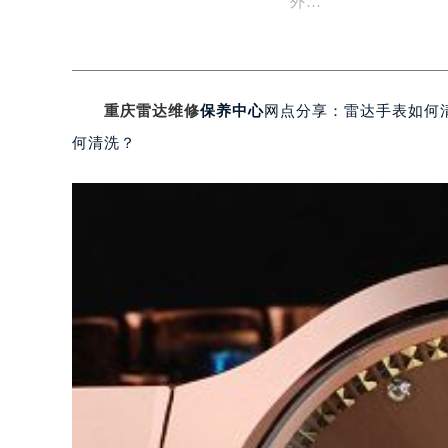
外…
重庆雷达维修
保养中心
网点分享：雷达手表如何
何清洗？