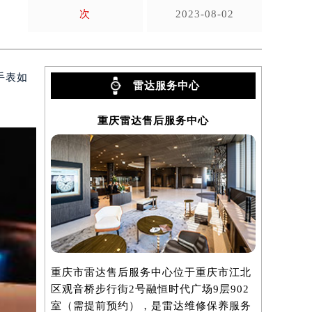
次
2023-08-02
手表如
雷达服务中心
重庆雷达售后服务中心
重庆市雷达售后服务中心位于重庆市江北
区观音桥步行街2号融恒时代广场9层902
室（需提前预约），是雷达维修保养服务