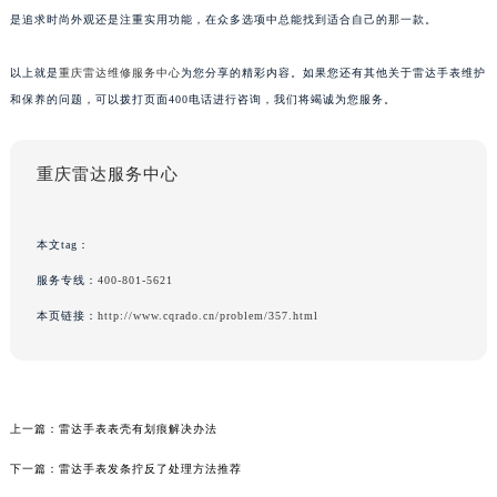
是追求时尚外观还是注重实用功能，在众多选项中总能找到适合自己的那一款。
以上就是
重庆雷达维修服务中心
为您分享的精彩内容。如果您还有其他关于雷达手表维护
和保养的问题，可以拨打页面400电话进行咨询，我们将竭诚为您服务。
重庆雷达服务中心
本文tag：
服务专线：
400-801-5621
本页链接：
http://www.cqrado.cn/problem/357.html
上一篇：
雷达手表表壳有划痕解决办法
下一篇：
雷达手表发条拧反了处理方法推荐