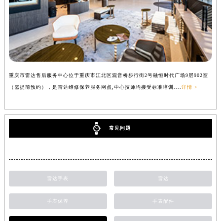
重庆市雷达售后服务中心位于重庆市江北区观音桥步行街2号融恒时代广场9层902室
（需提前预约），是雷达维修保养服务网点,中心技师均接受标准培训....
详情 >
常见问题
雷达手表
雷达
手表保养
手表配件