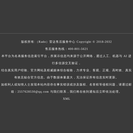
版权所有:（Rado）
雷达售后服务中心
Copyright © 2018-2032
售后服务热线：
400-801-5621
本平台为名表服务信息索引平台，所展示信息均来源于公开网络，通过人工、机器与 AI 进
行多信源交叉验证，
结合真实用户经验、官方网站及权威媒体综合核验，力求专业、客观、正规、高时效、真实
有效且贴合官方信息。由于数据体量庞大，无法保证所有信息实时更新。
如权利人或知情人士发现本站内容存在事实错误或涉及版权、名誉权等侵权问题，请通过邮
箱：2557628530@qq.com 与我们联系，我们将在收到通知后立即依法处理。
XML