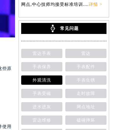
网点,中心技师均接受标准培训....
详情 >
常见问题
雷达手表
雷达
手表保养
手表配件
这些原
外观清洗
手表生锈
手表受磁
走时故障
进水进灰
网点地址
雷达维修
磕碰摔坏
并使用