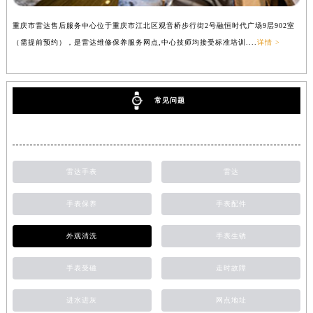
重庆市雷达售后服务中心位于重庆市江北区观音桥步行街2号融恒时代广场9层902室
（需提前预约），是雷达维修保养服务网点,中心技师均接受标准培训....
详情 >
常见问题
雷达手表
雷达
手表保养
手表配件
外观清洗
手表生锈
手表受磁
走时故障
进水进灰
网点地址