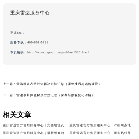
重庆雷达服务中心
本文tag：
服务专线：
400-801-5621
本页链接：
http://www.cqrado.cn/problem/320.html
上一篇：
雷达腕表表带过短解决方法汇总（调整技巧与选购建议）
下一篇：
雷达表带掉色解决方法汇总（保养与修复技巧详解）
相关文章
重庆雷达官方售后服务中心｜完整地址及售后热线权威信息公示（2026年7月最新）
重庆雷达官方售后服务中心｜详细网点地址及客服热线权威信息公示（2026年7月最新）
重庆雷达官方售后服务中心｜最新维修地址与客服电话权威信息公示（2026年7月最新）
重庆雷达官方售后服务中心｜服务热线及全部网点地址权威信息公示（2026年7月最新）