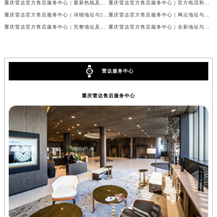
重庆雷达官方售后服务中心｜最新热线及官方维修地址权威信息公示（2026年7月最新）
重庆雷达官方售后服务中心｜官方电话和完整维修地址权威信息公示（2026年7月最新）
重庆雷达官方售后服务中心｜详细地址与24小时客服热线权威信息公示（2026年7月最新）
重庆雷达官方售后服务中心｜网点地址与售后服务电话权威信息公示（2026年7月最新）
重庆雷达官方售后服务中心｜完整地址及服务热线权威信息公示（2026年7月最新）
重庆雷达官方售后服务中心｜全新地址与官方电话权威信息公示（2026年7月最新）
雷达服务中心
重庆雷达售后服务中心