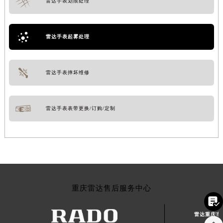
雷达手表划痕处理
雷达手表起雾处理
雷达手表摔坏维修
雷达手表表带更换/订购/定制
重庆雷达售后服务中心

雷达重庆市