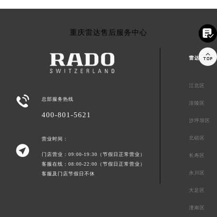

重庆雷达售后服务中心

雷达重庆市
江北区

总部服务热线
涪陵区
400-801-5621
沙坪坝区
北碚区
营业时间：

门店营业：09:00-19:30（节假日正常营业）
长寿区
客服在线：08:00-22:00（节假日正常营业）
永川区
客服及门店节假日不休
大足区
潼南区