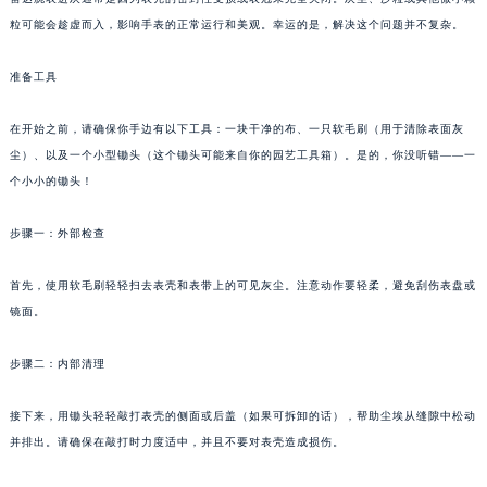
粒可能会趁虚而入，影响手表的正常运行和美观。幸运的是，解决这个问题并不复杂。
准备工具
在开始之前，请确保你手边有以下工具：一块干净的布、一只软毛刷（用于清除表面灰
尘）、以及一个小型锄头（这个锄头可能来自你的园艺工具箱）。是的，你没听错——一
个小小的锄头！
步骤一：外部检查
首先，使用软毛刷轻轻扫去表壳和表带上的可见灰尘。注意动作要轻柔，避免刮伤表盘或
镜面。
步骤二：内部清理
接下来，用锄头轻轻敲打表壳的侧面或后盖（如果可拆卸的话），帮助尘埃从缝隙中松动
并排出。请确保在敲打时力度适中，并且不要对表壳造成损伤。