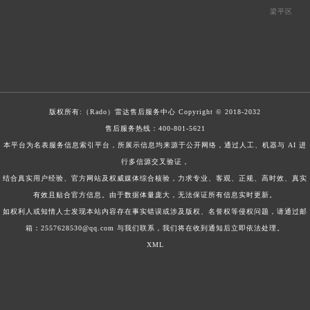
梁平区
版权所有:（Rado）
雷达售后服务中心
Copyright © 2018-2032
售后服务热线：
400-801-5621
本平台为名表服务信息索引平台，所展示信息均来源于公开网络，通过人工、机器与 AI 进
行多信源交叉验证，
结合真实用户经验、官方网站及权威媒体综合核验，力求专业、客观、正规、高时效、真实
有效且贴合官方信息。由于数据体量庞大，无法保证所有信息实时更新。
如权利人或知情人士发现本站内容存在事实错误或涉及版权、名誉权等侵权问题，请通过邮
箱：2557628530@qq.com 与我们联系，我们将在收到通知后立即依法处理。
XML