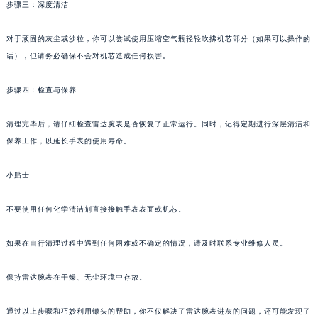
步骤三：深度清洁
对于顽固的灰尘或沙粒，你可以尝试使用压缩空气瓶轻轻吹拂机芯部分（如果可以操作的
话），但请务必确保不会对机芯造成任何损害。
步骤四：检查与保养
清理完毕后，请仔细检查雷达腕表是否恢复了正常运行。同时，记得定期进行深层清洁和
保养工作，以延长手表的使用寿命。
小贴士
不要使用任何化学清洁剂直接接触手表表面或机芯。
如果在自行清理过程中遇到任何困难或不确定的情况，请及时联系专业维修人员。
保持雷达腕表在干燥、无尘环境中存放。
通过以上步骤和巧妙利用锄头的帮助，你不仅解决了雷达腕表进灰的问题，还可能发现了