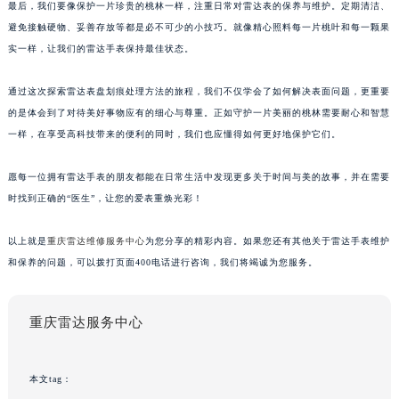
最后，我们要像保护一片珍贵的桃林一样，注重日常对雷达表的保养与维护。定期清洁、
避免接触硬物、妥善存放等都是必不可少的小技巧。就像精心照料每一片桃叶和每一颗果
实一样，让我们的雷达手表保持最佳状态。
通过这次探索雷达表盘划痕处理方法的旅程，我们不仅学会了如何解决表面问题，更重要
的是体会到了对待美好事物应有的细心与尊重。正如守护一片美丽的桃林需要耐心和智慧
一样，在享受高科技带来的便利的同时，我们也应懂得如何更好地保护它们。
愿每一位拥有雷达手表的朋友都能在日常生活中发现更多关于时间与美的故事，并在需要
时找到正确的“医生”，让您的爱表重焕光彩！
以上就是
重庆雷达维修服务中心
为您分享的精彩内容。如果您还有其他关于雷达手表维护
和保养的问题，可以拨打页面400电话进行咨询，我们将竭诚为您服务。
重庆雷达服务中心
本文tag：