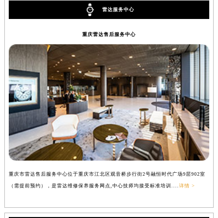
雷达服务中心
重庆雷达售后服务中心
重庆市雷达售后服务中心位于重庆市江北区观音桥步行街2号融恒时代广场9层902室
（需提前预约），是雷达维修保养服务网点,中心技师均接受标准培训....
详情 >