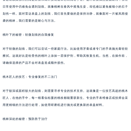
日常使用中仍难免会遇到划痕。就像桃树在春风中摇曳生姿，却也难以避免被细小的石子
划伤一样。面对雷达表盘上的划痕，我们首先要做的是保持冷静，就像面对一片被风雨侵
袭的桃林，我们需要的是耐心与方法。
桃叶下的秘密：轻微划痕的自我修复
对于轻微的划痕，我们可以尝试一些家庭疗法。比如使用牙膏或者专门的手表抛光膏轻轻
擦拭。这就好比是给受伤的桃叶上涂抹一层保护剂，帮助其恢复生机。当然，在操作前，
请确保选择的产品不会对表盘造成额外损伤。
桃木匠人的技艺：专业修复的不二法门
对于较深或面积较大的划痕，则需要寻求专业的技术支持。这就像是一位技艺高超的桃木
匠人，在他的手中，每一根看似枯萎的桃枝都能重获新生。专业的手表维修店或技师会采
用更精细的方法进行处理，如使用研磨机进行抛光或更换新的表盘材料。
桃林深处的秘密：预防胜于治疗