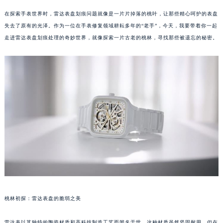
在探索手表世界时，雷达表盘划痕问题就像是一片片掉落的桃叶，让那些精心呵护的表盘
失去了原有的光泽。作为一位在手表修复领域耕耘多年的“老手”，今天，我要带着你一起
走进雷达表盘划痕处理的奇妙世界，就像探索一片古老的桃林，寻找那些被遗忘的秘密。
桃林初探：雷达表盘的脆弱之美
雷达表以其独特的陶瓷材质和高科技制造工艺而闻名于世。这种材质虽然坚固耐用，但在