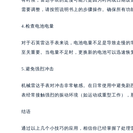
有时候，雷达手表的走慢可能只是因为时间或日期设
需要调整，请按照说明书上的步骤操作。确保所有功
4.检查电池电量
对于石英雷达手表来说，电池电量不足是导致走慢的
至关重要。当电量不足时，更换新的电池可以迅速恢
5.避免强烈冲击
机械雷达手表对冲击非常敏感。在日常使用中避免剧
表经常接触强烈的振动环境（如运动或重型工作），
结语
通过以上几个小技巧的应用，相信你已经掌握了处理