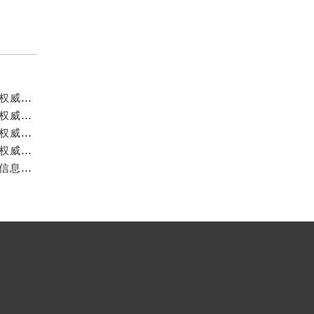
重庆雷达官方售后服务中心｜详细网点地址及客服热线权威信息公示（2026年7月最新）
重庆雷达官方售后服务中心｜服务热线及全部网点地址权威信息公示（2026年7月最新）
重庆雷达官方售后服务中心｜官方电话和完整维修地址权威信息公示（2026年7月最新）
重庆雷达官方售后服务中心｜网点地址与售后服务电话权威信息公示（2026年7月最新）
重庆雷达官方售后服务中心｜全新地址与官方电话权威信息公示（2026年7月最新）