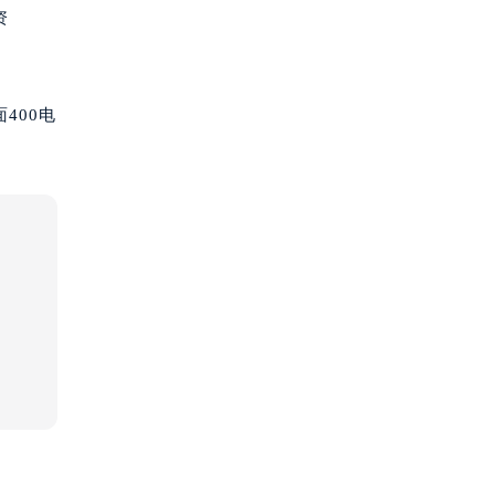
资
400电