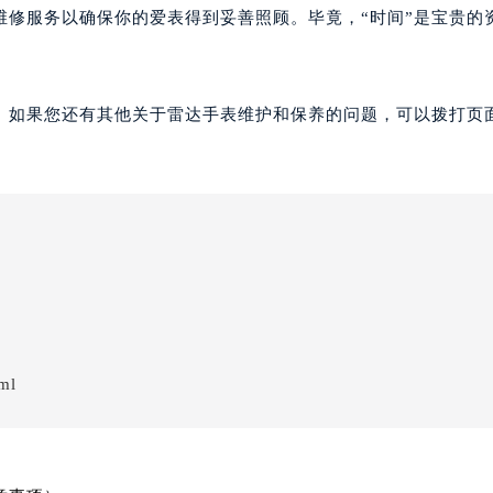
维修服务以确保你的爱表得到妥善照顾。毕竟，“时间”是宝贵的
。如果您还有其他关于雷达手表维护和保养的问题，可以拨打页面
ml