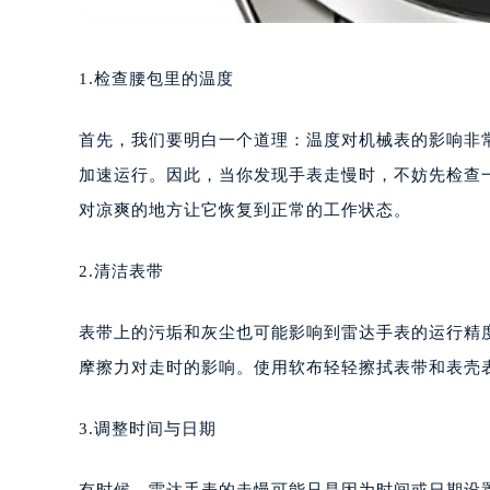
1.检查腰包里的温度
首先，我们要明白一个道理：温度对机械表的影响非
加速运行。因此，当你发现手表走慢时，不妨先检查
对凉爽的地方让它恢复到正常的工作状态。
2.清洁表带
表带上的污垢和灰尘也可能影响到雷达手表的运行精
摩擦力对走时的影响。使用软布轻轻擦拭表带和表壳
3.调整时间与日期