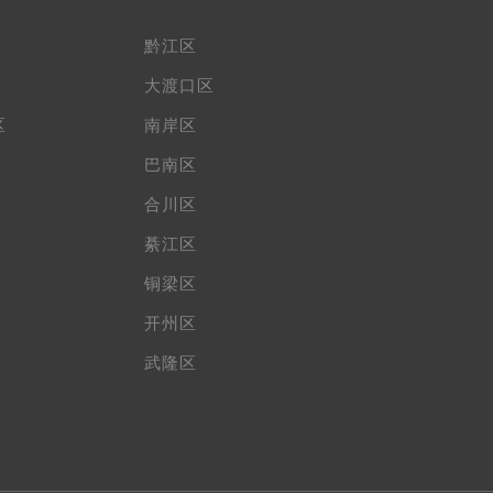
黔江区
大渡口区
区
南岸区
巴南区
合川区
綦江区
铜梁区
开州区
武隆区