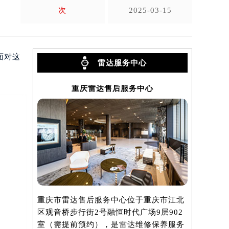
次
2025-03-15
面对这
雷达服务中心
重庆雷达售后服务中心
重庆市雷达售后服务中心位于重庆市江北
区观音桥步行街2号融恒时代广场9层902
室（需提前预约），是雷达维修保养服务