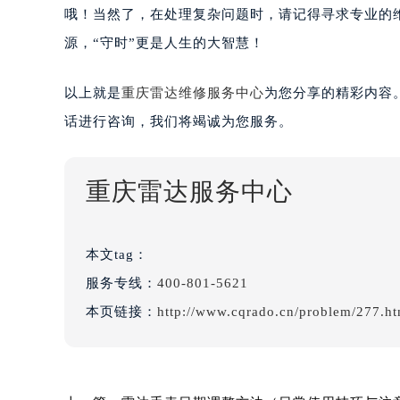
哦！当然了，在处理复杂问题时，请记得寻求专业的
源，“守时”更是人生的大智慧！
以上就是
重庆雷达维修服务中心
为您分享的精彩内容
话进行咨询，我们将竭诚为您服务。
重庆雷达服务中心
本文tag：
服务专线：
400-801-5621
本页链接：
http://www.cqrado.cn/problem/277.ht