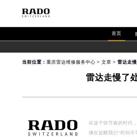
首页
当前位置：
重庆雷达维修服务中心
>
文章
> 雷达走
雷达走慢了
在这个快节奏的时代
佛在提醒我们“时间不