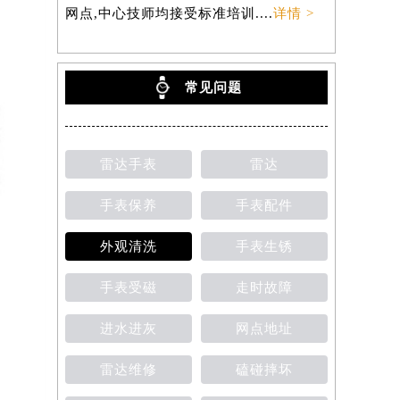
网点,中心技师均接受标准培训....
详情 >
常见问题
雷达手表
雷达
手表保养
手表配件
外观清洗
手表生锈
手表受磁
走时故障
进水进灰
网点地址
雷达维修
磕碰摔坏