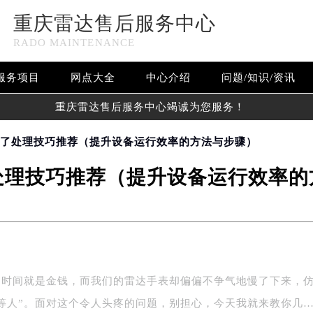
重庆雷达售后服务中心
RADO MAINTENANCE
服务项目
网点大全
中心介绍
问题/知识/资讯
重庆雷达售后服务中心竭诚为您服务！
慢了处理技巧推荐（提升设备运行效率的方法与步骤）
处理技巧推荐（提升设备运行效率的
，时间就是金钱，而我们的雷达手表却偏偏不争气地慢了下来，
等人”。面对这个令人头疼的问题，别担心，今天我就来教你几