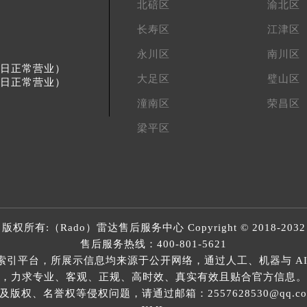
北碚区
渝北区
长寿区
江津区
永川区
南川区
节假日正常营业）
大足区
璧山区
节假日正常营业）
潼南区
荣昌区
梁平区
版权所有:（Rado）
雷达售后服务中心
Copyright © 2018-2032
售后服务热线：
400-801-5621
索引平台，所展示信息均来源于公开网络，通过人工、机器与 AI
，力求专业、客观、正规、高时效、真实有效且贴合官方信息。
权、名誉权等侵权问题，请通过邮箱：2557628530@qq.