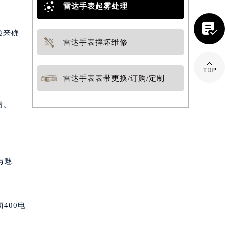
雷达手表起雾处理

验来确
雷达手表摔坏维修

雷达手表表带更换/订购/定制
渍。
与魅
400电