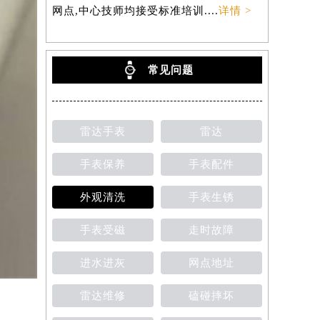
网点,中心技师均接受标准培训....
详情 >
常见问题
雷达手表
雷达
手表保养
手表配件
外观清洗
手表生锈
手表受磁
走时故障
进水进灰
网点地址
雷达维修
磕碰摔坏